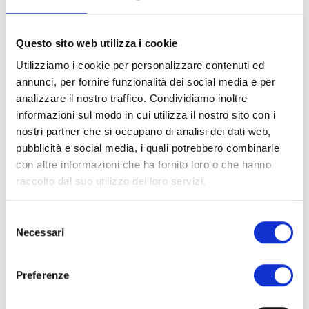
industriali, la sicurezza informatica.
Con questa assegnazione, la scuola ribadisce la volontà e
Questo sito web utilizza i cookie
la capacità di interagire con le eccellenze locali e di
Utilizziamo i cookie per personalizzare contenuti ed
potenziare il trasferimento tecnologico verso le imprese
annunci, per fornire funzionalità dei social media e per
lucchesi, fattore di vitale importanza per vincere la sfida
analizzare il nostro traffico. Condividiamo inoltre
della competizione internazionale. Dei quattro progetti,
informazioni sul modo in cui utilizza il nostro sito con i
infatti, tre sono stati cofinanziati da Sofidel, Extreme
nostri partner che si occupano di analisi dei dati web,
Automation del Gruppo A.Celli e Cromology Italia, mentre
pubblicità e social media, i quali potrebbero combinarle
uno è stato cofinanziato dalla Fondazione Cassa di
con altre informazioni che ha fornito loro o che hanno
Risparmio di Lucca.
raccolto dal suo utilizzo dei loro servizi.
Le borse avranno durata biennale. I fondi ammontano a un
totale di 216 mila euro, dei quali 108 mila finanziati dalla
Selezione
Regione e il resto dai partner. I fondi verranno messi a
Necessari
del
disposizione dalla Regione in settembre dopodiché la
consenso
Scuola avvierà le procedure di selezione con bandi di
Preferenze
concorso pubblici.