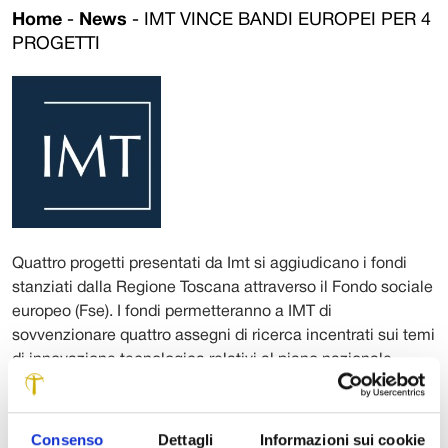
Home
-
News
-
IMT VINCE BANDI EUROPEI PER 4
PROGETTI
Quattro progetti presentati da Imt si aggiudicano i fondi
stanziati dalla Regione Toscana attraverso il Fondo sociale
europeo (Fse). I fondi permetteranno a IMT di
sovvenzionare quattro assegni di ricerca incentrati sui temi
di innovazione tecnologica relativi al piano nazionale
“Industria 4.0”. In particolare, le ricerche si concentreranno
su problemi quali l’interconnessione tra dispositivi, il
design di nuovi materiali, l’implementazione dei processi
Consenso
Dettagli
Informazioni sui cookie