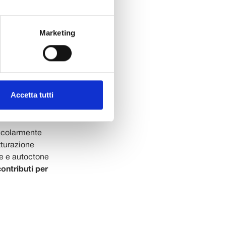
 ambientale,
Marketing
apannori
di
telnuovo ha
vi comunali
ne di
imonio
Accetta tutti
alizzare il
e della
ticolarmente
tturazione
ive e autoctone
contributi per