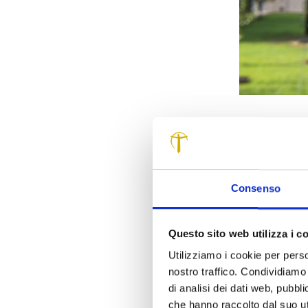
Soste
della
Consenso
Una sfida non 
specie è una l
Questo sito web utilizza i c
perché si tratt
Utilizziamo i cookie per perso
Un’emergenza 
nostro traffico. Condividiamo 
Fondazione
C
di analisi dei dati web, pubbl
risorse tramit
che hanno raccolto dal suo uti