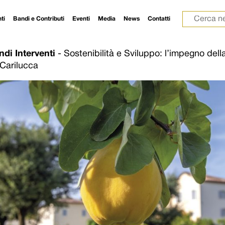
Ricerca p
ti
Bandi e Contributi
Eventi
Media
News
Contatti
ndi Interventi
-
Sostenibilità e Sviluppo: l’impegno dell
Carilucca