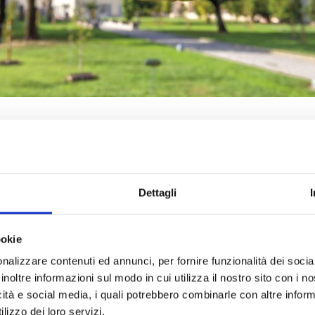
nibilità e Sviluppo: l’imp
 Fondazione Carilucca
Dettagli
più rimandabile. È innegabile che quella per la sopravvivenza 
enta e inesorabile sfida che l’uomo non può che considerare prio
ookie
a di
salvare l’umanità,
non il pianeta.
nalizzare contenuti ed annunci, per fornire funzionalità dei socia
raccontata e divulgata tramite il
Pianeta Terra Festival
a Luc
inoltre informazioni sul modo in cui utilizza il nostro sito con i 
arilucca
è
promotrice
, ma che necessita di azioni concrete, c
icità e social media, i quali potrebbero combinarle con altre inform
e bandi di
contributo
per
progetti innovativi
interamente dedic
lizzo dei loro servizi.