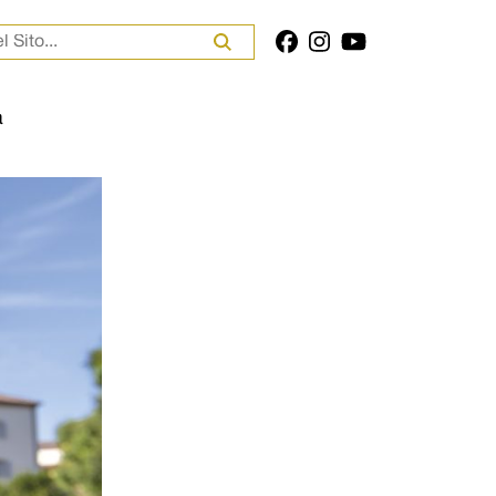
er:
a