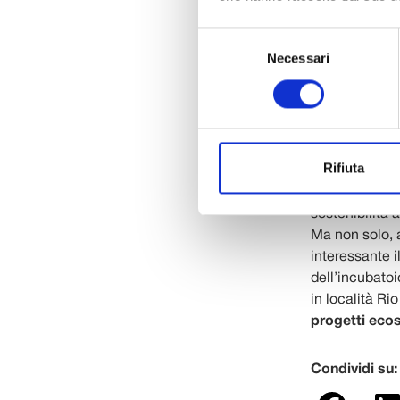
che operano ne
per promuover
Selezione
Necessari
del
I
contributi 
consenso
acquisire e val
dato il via ad
tramite una re
Altopascio
h
Rifiuta
naturalistico 
sogno di crear
sostenibilità
Ma non solo,
interessante i
dell’incubatoi
in località Ri
progetti ecos
Condividi su: