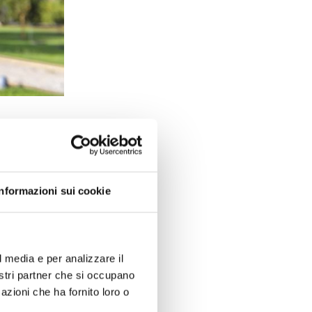
egno
Informazioni sui cookie
della propria
ritaria. Sì,
l media e per analizzare il
ca
, di cui la
nostri partner che si occupano
ui garantire
azioni che ha fornito loro o
ati a soggetti