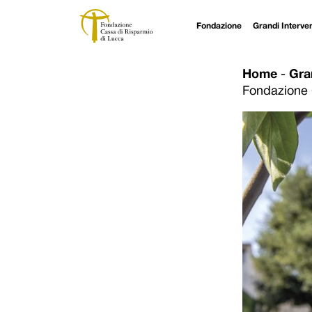
Fondazione
Grandi Interven
Navigazione principale
Vai al contenuto
Home
-
Gra
Fondazione 