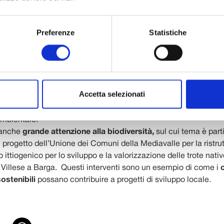
ll’ambito della tutela, della valorizzazione e dell’educazione
e uno sviluppo armonico e sostenibile del territorio.
Preferenze
Statistiche
assegnati
(per citarne alcuni) hanno consentito al
Comune di C
orizzare il
Lago della Gherardesca
, mentre il Comune di Cas
 un progetto di efficientamento energetico degli impianti sporti
te di teleriscaldamento connessa alla zona industriale. Il
Comu
a potuto provvedere a interventi manutentivi e di cura del patr
Accetta selezionati
del
lago Sibolla
, mentre il Centro culturale del Compitese può re
e uno spazio dedicato allo studio, alla ricerca e alla promozion
 ambientale.
 anche
grande attenzione alla biodiversità,
sul cui tema è par
l progetto dell’Unione dei Comuni della Mediavalle per la ristru
o ittiogenico per lo sviluppo e la valorizzazione delle trote nat
o Villese a Barga. Questi interventi sono un esempio di come i
ostenibili
possano contribuire a progetti di sviluppo locale.