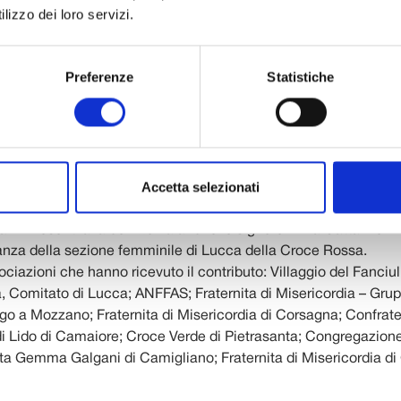
lizzo dei loro servizi.
Preferenze
Statistiche
una breve cerimonia svoltasi nella sede della Fondazione Cass
residente Arturo Lattanzi, insieme al vice presidente Alessandro
i d’amministrazione Ela Mazzarella, Loris Barsi, Antonio Pasqui
o Tori, ha consegnato ai rappresentanti di dieci associazioni de
Accetta selezionati
perano nel settore del volontariato, filantropia e beneficenza 
 ciascuna, per un totale, dunque, di 50 mila euro, in memoria d
ani. Presenti alla cerimonia anche le signore Anna Cattani e An
anza della sezione femminile di Lucca della Croce Rossa.
ciazioni che hanno ricevuto il contributo: Villaggio del Fanciu
a, Comitato di Lucca; ANFFAS; Fraternita di Misericordia – Gru
go a Mozzano; Fraternita di Misericordia di Corsagna; Confrater
di Lido di Camaiore; Croce Verde di Pietrasanta; Congregazion
nta Gemma Galgani di Camigliano; Fraternita di Misericordia di