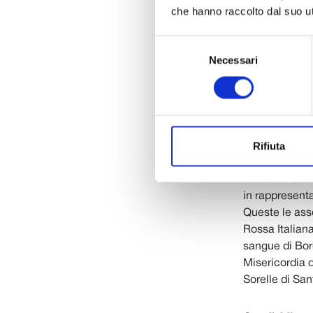
che hanno raccolto dal suo uti
Selezione
Necessari
del
consenso
Nel corso di 
di Lucca, il p
ai consiglier
Silva e Giorgi
Rifiuta
di Lucca che o
di 5 mila euro
Giovanni Catt
in rappresent
Queste le asso
Rossa Italian
sangue di Bor
Misericordia 
Sorelle di Sa