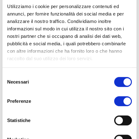
della scena austriaca, uniti dal desiderio di costruire ponti
Utilizziamo i cookie per personalizzare contenuti ed
tra il repertorio classico e la musica contemporanea.
annunci, per fornire funzionalità dei social media e per
analizzare il nostro traffico. Condividiamo inoltre
La WCV si distingue per il suo approccio inclusivo e
informazioni sul modo in cui utilizza il nostro sito con i
innovativo: ha eseguito in prima assoluta oltre cento opere
nostri partner che si occupano di analisi dei dati web,
di compositori austriaci contemporanei – tra cui H.K.
pubblicità e social media, i quali potrebbero combinarle
Gruber, Richard Dünser e Johanna Doderer – confermando
con altre informazioni che ha fornito loro o che hanno
il proprio ruolo di riferimento per la musica d’oggi e
raccolto dal suo utilizzo dei loro servizi.
dimostrando che la contemporaneità può parlare a pubblici
di ogni età.
Selezione
Alla Chiesa di San Francesco, l’orchestra porterà in scena
Necessari
del
un repertorio dedicato interamente a
Johann
consenso
Strauss
(1825–1899), il “re del valzer”, raramente eseguito
Preferenze
a Lucca. Un concerto brillante e coinvolgente, nella
migliore tradizione viennese, che saprà unire eleganza,
ritmo e virtuosismo.
Statistiche
Nel corso della sua attività, la Wiener Concert-Verein ha
collaborato con alcuni dei più grandi interpreti del