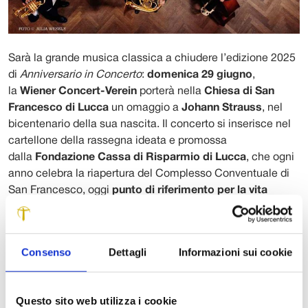
Sarà la grande musica classica a chiudere l’edizione 2025
di
Anniversario in Concerto
:
domenica 29 giugno
,
la
Wiener Concert-Verein
porterà nella
Chiesa di San
Francesco di Lucca
un omaggio a
Johann Strauss
, nel
bicentenario della sua nascita. Il concerto si inserisce nel
cartellone della rassegna ideata e promossa
dalla
Fondazione Cassa di Risparmio di Lucca
, che ogni
anno celebra la riapertura del Complesso Conventuale di
San Francesco, oggi
punto di riferimento per la vita
culturale della città
.
Fondata nel 1987 da giovani membri della celebre Vienna
Consenso
Dettagli
Informazioni sui cookie
Symphony Orchestra, la
Wiener Concert-Verein (WCV)
è
un’orchestra da camera di fama internazionale che affonda
le proprie radici nella grande tradizione musicale viennese.
Questo sito web utilizza i cookie
I suoi membri sono tra i musicisti più preparati e motivati