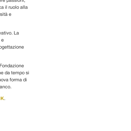
ere passioni,
 il ruolo alla
sità e
vativo. La
 e
rogettazione
 Fondazione
he da tempo si
nuova forma di
ianco.
NK
.