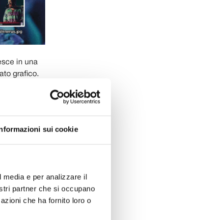
esce in una
ato grafico.
nta in una
ue percorsi
Informazioni sui cookie
erventi
no spazio
mo della
ve e visioni
l media e per analizzare il
olitiche e le
nostri partner che si occupano
azioni che ha fornito loro o