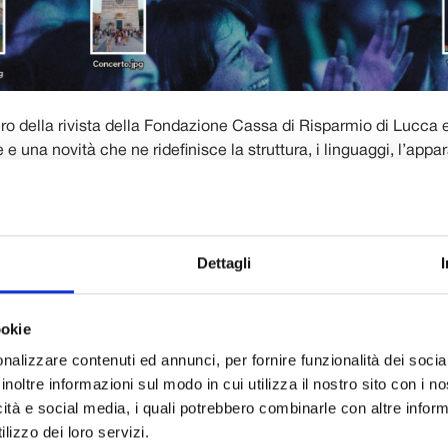
ro della rivista della Fondazione Cassa di Risparmio di Lucca 
 e una novità che ne ridefinisce la struttura, i linguaggi, l’appar
e rivista semestrale, in occasione della sua 28° uscita, si prese
 un’edizione da leggere in due direzioni, con due copertine e d
Dettagli
rivista racconta come di consueto le attività, i progetti e gli int
a Fondazione a favore della comunità. Dall’altro, prende vita u
 nuovo, ideato e curato dalla Commissione Giovani, organis
ookie
ituito nel 2024 con l’obiettivo di intercettare bisogni, aspettati
nalizzare contenuti ed annunci, per fornire funzionalità dei socia
nerazioni della provincia di Lucca e contribuire a orientare le p
inoltre informazioni sul modo in cui utilizza il nostro sito con i 
della Fondazione rivolte ai giovani.
icità e social media, i quali potrebbero combinarle con altre inform
, due copertine, un solo obiettivo
lizzo dei loro servizi.