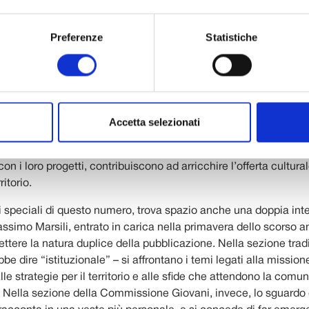
di una semplice rubrica o un inserto dedicato, ma di una vera e 
a all’interno della stessa pubblicazione. Un progetto editoriale
Preferenze
Statistiche
oncretamente la volontà della Fondazione di mettere i giovani a
o spazio tutto loro per esprimersi e raccontare la loro storia.
curate dalla Commissione Giovani trovano posto le esperienze
 di attività, il percorso che ha portato alla sua nascita, i suoi 
lizzate sul territorio. Un racconto corale che restituisce il sens
Accetta selezionati
 una partecipazione attiva alla vita della comunità. Accanto a q
oce anche alle tante associazioni giovanili che operano nella 
on i loro progetti, contribuiscono ad arricchire l’offerta cultural
ritorio.
i speciali di questo numero, trova spazio anche una doppia inte
ssimo Marsili, entrato in carica nella primavera dello scorso 
flettere la natura duplice della pubblicazione. Nella sezione trad
bbe dire “istituzionale” – si affrontano i temi legati alla mission
le strategie per il territorio e alle sfide che attendono la comun
. Nella sezione della Commissione Giovani, invece, lo sguardo 