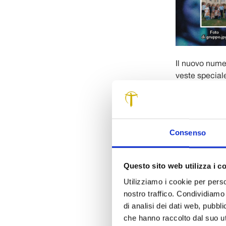
Il nuovo nume
veste speciale
La tradizional
forma inedita:
editoriali.
Consenso
Da un lato, la 
promossi dall
completamente
Questo sito web utilizza i c
Fondazione ist
Utilizziamo i cookie per perso
delle nuove ge
nostro traffico. Condividiamo 
progettualità 
di analisi dei dati web, pubbl
Due volti
che hanno raccolto dal suo uti