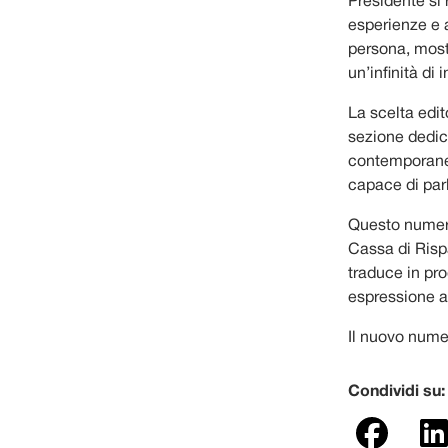
Presidente si 
esperienze e a
persona, mostr
un’infinità di i
La scelta edit
sezione dedica
contemporaneo
capace di par
Questo numero
Cassa di Risp
traduce in pro
espressione a
Il nuovo nume
Condividi su: