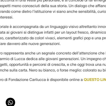
racconta in una veste più personale, e si concede di far emerg
spetti meno conosciuti della sua storia. Un dialogo che affianca
ando come dietro l’istituzione vi siano anche sensibilità, curio
nteressi.
oriale è accompagnata da un linguaggio visivo altrettanto inno
ta ai giovani si distingue infatti per un layout fresco, dinamico
, caratterizzato da colori vivaci, elementi grafici pop e una p
lare davvero alle nuove generazioni.
 rappresenta anche un segnale concreto dell’attenzione che
armio di Lucca dedica alle giovani generazioni. Un impegno c
getti, opportunità e percorsi di crescita, e che oggi trova una 
nche sulla carta. Nero su bianco, o forse meglio: colorato su b
ro di Fondazione Carilucca è disponibile online a
QUESTO LI