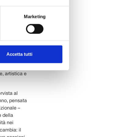
propria
 che
Marketing
l centro, e
 maturate nei
componenti e le
o di un impegno
Accetta tutti
uesto, il
provincia di
e, artistica e
rvista al
anno, pensata
izionale –
e della
ità nei
cambia: il