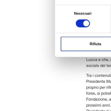
Non si tratta 
Selezione
seconda rivist
Necessari
del
rappresenta c
consenso
ritagliando un
Nelle pagine 
primi due anni
iniziative rea
Rifiuta
condiviso e di
magazine dà v
Lucca e che, c
sociale del ter
Tra i contenut
Presidente Ma
proprio per ri
forse, si potre
Fondazione, al
prossimi anni