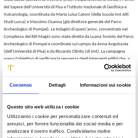
del Sapere dell’Università di Pisa e l’Istituto Nazionale di Geofisica e
Vulcanologia, coordinata da Maria Luisa Catoni (della Scuola Imt Alti
Studi Lucca) e Massimo Osanna (già direttore generale del Parco
Archeologico di Pompei). Le indagini di quest’anno, concentrate nel
Complesso dei Riti Magici sono state dirette da Luana Toniolo del Parco
Archeologico di Pompei e coordinate sul campo da Anna Anguissola
(dell’Università di Pisa) e da Riccardo Olivito (di Imt). La campagna
aveva l’obiettivo di verificare la sequenza degli interventi edilizi che, a
partire dall’edificazione dell’insula con abitazioni a schiera di età
sannitica secolo avanti Cristo), hanno portato alla definizione
planimetrica finale di questo particolarissimo edificio: non una casa,
Consenso
Dettagli
Informazioni sui cookie
ma una struttura destinata nella sua ultima fase di vita a ospitare il
culto di origine tracia del dio Sabazio. I risultati ottenuti, seppur
preliminari, appaiono di grande interesse: è stato possibile riconoscere
Questo sito web utilizza i cookie
non una, ma diverse fasi costruttive delle case sannitiche e apprezzare
Utilizziamo i cookie per personalizzare contenuti ed
la volontà degli abitanti di queste domus di ritualizzare un’operazione
annunci, per fornire funzionalità dei social media e per
di disattivazione e successiva ristrutturazione edilizia. Gli scavi previsti
analizzare il nostro traffico. Condividiamo inoltre
nei prossimi anni e lo studio del materiale archeologico potranno far