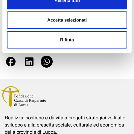
Accetta tutti
Pisa (Antonio Monticolo) e studenti magistrali dell’Università di Pisa
(Chiara Balestrino, Jessica Bartelloni, Manuela Cascetta, Dominika
Walentyna Kaszubska, Lisa Lazzaroni, Daniele Renna, Giulia Sportelli e
Accetta selezionati
Angelica Tortorella) . Sul web (all’indirizzo www.praediaproject.com) è
possibile seguire il progetto e la campagna di scavo.
Rifiuta
Condividi su:
Realizza, sostiene e dà vita a progetti strategici volti allo
sviluppo e alla crescita sociale, culturale ed economica
della provincia di Lucca.