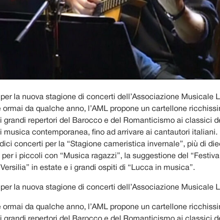
o per la nuova stagione di concerti dell’Associazione Musicale
rmai da qualche anno, l’AML propone un cartellone ricchissi
i grandi repertori del Barocco e del Romanticismo ai classici 
 musica contemporanea, fino ad arrivare ai cantautori italiani. 
dici concerti per la “Stagione cameristica invernale”, più di die
per i piccoli con “Musica ragazzi”, la suggestione del “Festiva
ersilia” in estate e i grandi ospiti di “Lucca in musica”.
o per la nuova stagione di concerti dell’Associazione Musicale
rmai da qualche anno, l’AML propone un cartellone ricchissi
i grandi repertori del Barocco e del Romanticismo ai classici 