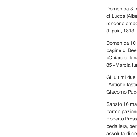
Domenica 3 
di Lucca (Albe
rendono omagg
(Lipsia, 1813 
Domenica 10 ma
pagine di Beet
«Chiaro di lu
35 «Marcia fu
Gli ultimi due
“Antiche tast
Giacomo Pucc
Sabato 16 mar
partecipazion
Roberto Pross
pedaliera, pe
assoluta di 