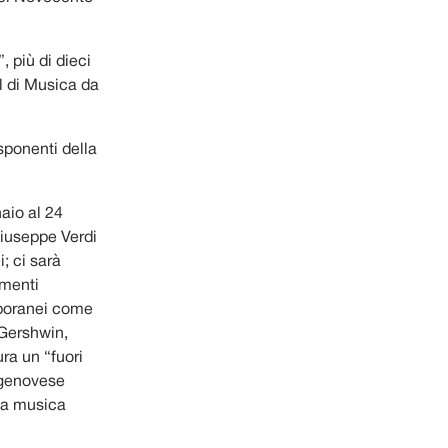
, più di dieci
l di Musica da
sponenti della
aio al 24
Giuseppe Verdi
; ci sarà
umenti
mporanei come
Gershwin,
ra un “fuori
 genovese
 la musica