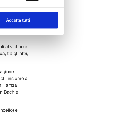
gramma”
Accetta tutti
telli insieme
 André, Paolo
i al violino e
, tra gli altri,
tagione
olli insieme a
ith Hamza
an Bach e
ncello) e