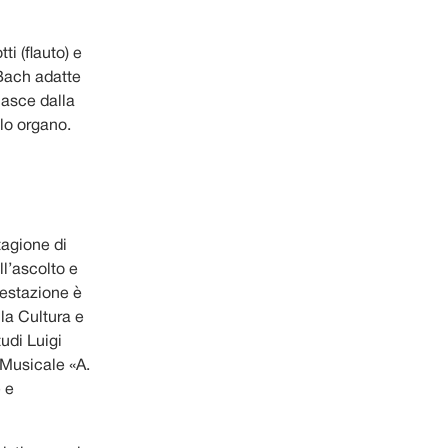
i (flauto) e
 Bach adatte
nasce dalla
lo organo.
tagione di
ll’ascolto e
festazione è
la Cultura e
tudi Luigi
o Musicale «A.
 e