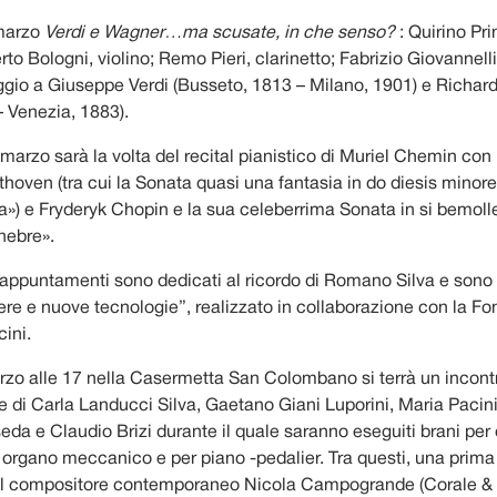
marzo
V
erdi e Wagner…ma scusate, in che senso?
: Quirino Pri
rto Bologni, violino; Remo Pieri, clarinetto; Fabrizio Giovannelli
io a Giuseppe Verdi (Busseto, 1813 – Milano, 1901) e Richar
– Venezia, 1883).
rzo sarà la volta del recital pianistico di Muriel Chemin con l
hoven (tra cui la Sonata quasi una fantasia in do diesis minore
na») e Fryderyk Chopin e la sua celeberrima Sonata in si bemoll
nebre».
 appuntamenti sono dedicati al ricordo di Romano Silva e sono i
iere e nuove tecnologie”, realizzato in collaborazione con la F
ini.
zo alle 17 nella Casermetta San Colombano si terrà un incont
e di Carla Landucci Silva, Gaetano Giani Luporini, Maria Pacini
eda e Claudio Brizi durante il quale saranno eseguiti brani pe
r organo meccanico e per piano -pedalier. Tra questi, una prim
del compositore contemporaneo Nicola Campogrande (Corale &