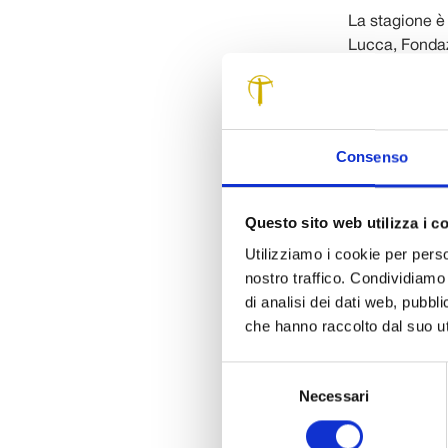
La stagione è 
Lucca, Fondaz
Cassa di Risp
Questo il pro
Il cartellone 
Consenso
San Michelett
(Glauco Bertag
Questo sito web utilizza i c
Ferrarini al vi
Utilizziamo i cookie per perso
Domenica 20 g
nostro traffico. Condividiamo 
da Eckart Heil
di analisi dei dati web, pubbl
che hanno raccolto dal suo uti
Sabato 2 febb
Marco Mangani
Selezione
un certo sens
Necessari
del
l’Authentic Qu
consenso
viola e Csilla