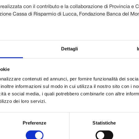
realizzata con il contributo e la collaborazione di Provincia e
ione Cassa di Risparmio di Lucca, Fondazione Banca del Mon
armio di Lucca Pisa Livorno, Lucar BMW, Hotel Ilaria & Residen
gramma dettagliato della Stagione cameristica invernale.
si apre domenica 13 gennaio alle 17 nella consueta sede dell’Au
Dettagli
o, con il contrabbassista lucchese Gabriele Ragghianti e il Qua
nin e Alberto Bologni al violino, Giancarlo Di Vacri alla viola,
ookie
oloncello).
nalizzare contenuti ed annunci, per fornire funzionalità dei socia
ennaio, ancora a San Micheletto, sarà la volta del Trio Jean 
inoltre informazioni sul modo in cui utilizza il nostro sito con i 
igers al pianoforte, Ulf Schneider al violino e Martin Löhr al vio
icità e social media, i quali potrebbero combinarle con altre inform
lizzo dei loro servizi.
raio, sempre alle ore 17, stavolta alla Casermetta San Colomb
 terrà una conferenza intitolata
A
lla ricerca del suono di Boc
o introdurrà il concerto della domenica successiva, 3 febbraio
Preferenze
Statistiche
artet composto da Zsolt Kalló e Balázs Bozzai ai violini, Gábor
 Vályi al violoncello eseguirà un programma dedicato al Settece