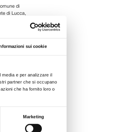
 Comune di
te di Lucca,
za dell’Alba.
ditorium di
Informazioni sui cookie
rtetto Rossini
 Francesco
l media e per analizzare il
Paul composto
nostri partner che si occupano
loncello.
azioni che ha fornito loro o
ano,
cherini
che in
, quando
Marketing
 Rác alla
nto, con rari