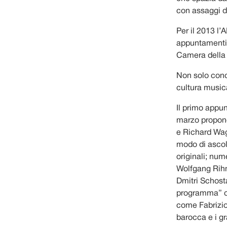
con assaggi di
Per il 2013 l’
appuntamenti 
Camera della V
Non solo conc
cultura musica
Il primo appu
marzo propone
e Richard Wagn
modo di ascol
originali; nu
Wolfgang Rih
Dmitri Schost
programma” co
come Fabrizio
barocca e i gr