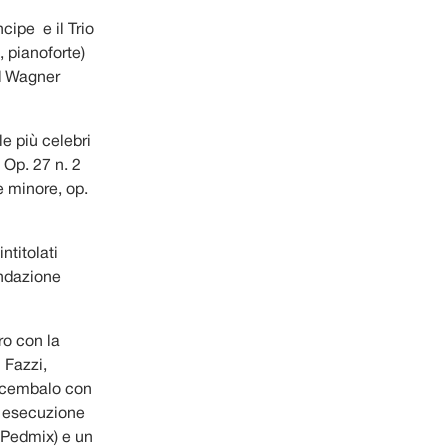
ncipe e il Trio
, pianoforte)
d Wagner
e più celebri
 Op. 27 n. 2
e minore, op.
ntitolati
ondazione
ro con la
 Fazzi,
r cembalo con
a esecuzione
 Pedmix) e un