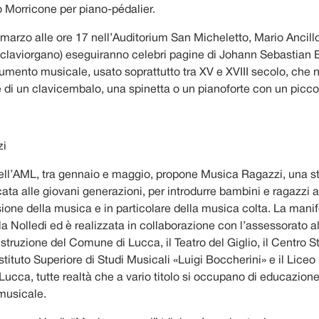
o Morricone per piano-pédalier.
rzo alle ore 17 nell’Auditorium San Micheletto, Mario Ancillott
 (claviorgano) eseguiranno celebri pagine di Johann Sebastian
rumento musicale, usato soprattutto tra XV e XVIII secolo, che 
di un clavicembalo, una spinetta o un pianoforte con un picco
zi
 dell’AML, tra gennaio e maggio, propone Musica Ragazzi, una s
ata alle giovani generazioni, per introdurre bambini e ragazzi a
ione della musica e in particolare della musica colta. La mani
a Nolledi ed è realizzata in collaborazione con l’assessorato al
Istruzione del Comune di Lucca, il Teatro del Giglio, il Centro S
Istituto Superiore di Studi Musicali «Luigi Boccherini» e il Lice
Lucca, tutte realtà che a vario titolo si occupano di educazione
musicale.