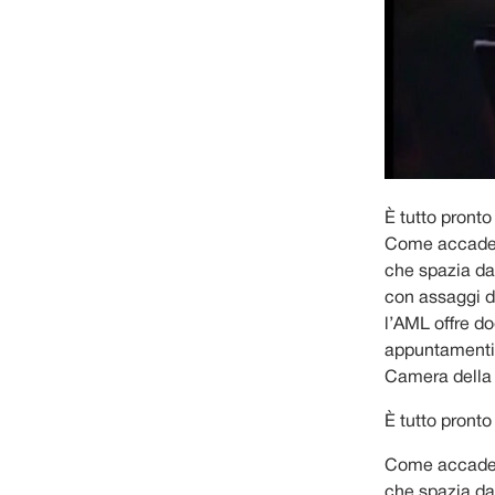
È tutto pront
Come accade o
che spazia da
con assaggi di
l’AML offre do
appuntamenti 
Camera della V
È tutto pront
Come accade o
che spazia da