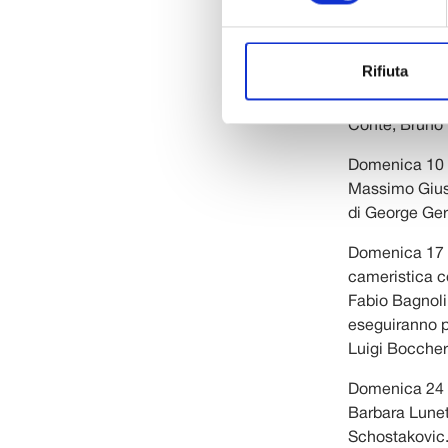
strumenti origi
Mercoledì 6 fe
Rifiuta
d’autore con i
alla fisarmon
Conte, Bruno 
Domenica 10 f
Massimo Gius
di George Ger
Domenica 17 f
cameristica 
Fabio Bagnoli
eseguiranno p
Luigi Boccheri
Domenica 24 f
Barbara Lunet
Schostakovic