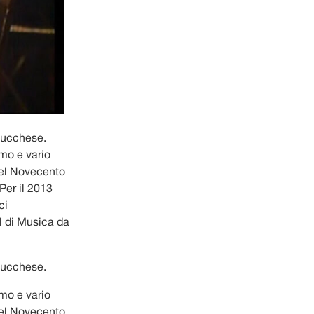
 Lucchese.
mo e vario
del Novecento
Per il 2013
ci
l di Musica da
 Lucchese.
mo e vario
del Novecento