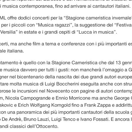
 musica contemporanea, fino ad arrivare ai cantautori italiani.
AML offre dodici concerti per la “Stagione cameristica invernale”
per i piccoli con “Musica ragazzi”, la suggestione del “Festiva
ersilia” in estate e i grandi ospiti di “Lucca in musica”.
erti, ma anche film a tema e conferenze con i più importanti e
le italiana.
ntamento è quello con la Stagione Cameristica che dal 13 genn
 musica davvero per tutti i gusti: non mancherà l’omaggio a 
er nel bicentenario della nascita dei due grandi autori europei
tare molta musica di Luigi Boccherini eseguita anche con str
merose le incursioni nel Novecento con pagine di autori conte
m, Nicola Campogrande e Ennio Morricone ma anche George 
akovic e Erich Wolfgang Korngold fino a Frank Zappa e addirittu
n una panoramica dei più importanti cantautori della scuola
 De Andrè, Bruno Lauzi, Luigi Tenco e Ivano Fossati. E ancora
andi classici dell’Ottocento.