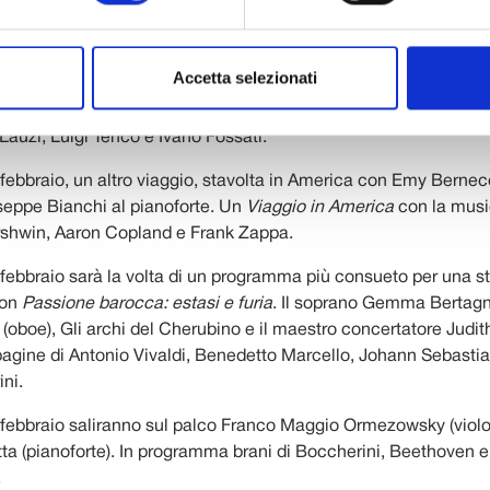
nali.
bbraio alle ore 17 nell’Auditorium del Suffragio un “fuori pro
Accetta selezionati
l
Viaggio nella canzone d’autore
della cantante Anna Maria Cas
ica di Thomas Sinigaglia. In programma musiche di Fabrizio De
Lauzi, Luigi Tenco e Ivano Fossati.
ebbraio, un altro viaggio, stavolta in America con Emy Bernecol
eppe Bianchi al pianoforte. Un
Viaggio in America
con la musica
shwin, Aaron Copland e Frank Zappa.
ebbraio sarà la volta di un programma più consueto per una s
con
Passione barocca: estasi e furia
. Il soprano Gemma Bertagn
 (oboe), Gli archi del Cherubino e il maestro concertatore Jud
agine di Antonio Vivaldi, Benedetto Marcello, Johann Sebasti
ni.
ebbraio saliranno sul palco Franco Maggio Ormezowsky (violo
ta (pianoforte). In programma brani di Boccherini, Beethoven e
.