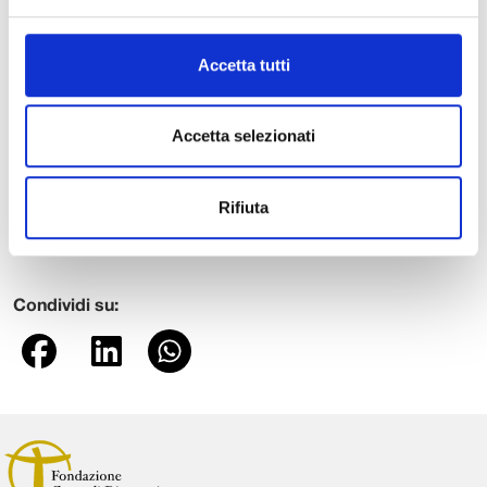
essere riuscito a trovare un maggior quantitativo di mascherine!
L’ho rassicurato e ringraziato a nome di tutta la Scuola. Siamo
orgogliosi del senso di appartenenza alla comunità che i nostri
Accetta tutti
Allievi sviluppano durante la loro permanenza e mantengono in
seguito. Anche per questo è nata l’Associazione Allievi ed Ex-
Accetta selezionati
Allievi della Scuola, un legame forte che si consolida negli anni”
ha commentato Pietrini.
Rifiuta
Le mascherine sono state distribuite agli Allievi e alla comunità
accademica e amministrativa della Scuola.
Condividi su: