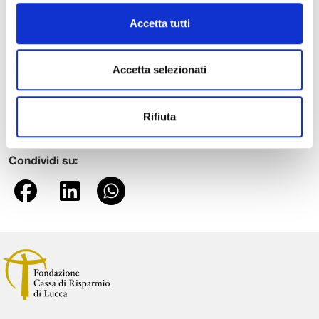
conoscenza del disagio e stimolare forme e modi per
Accetta tutti
combatterlo.
E questa iniziativa pare centrare a pieno questo obiettivo
Accetta selezionati
anche negli appuntamenti futuri, proponendo, per il 13
marzo, una tavola rotonda a cura del professor Giulio
Ferroni e due rappresentazioni teatrali in aprile, una delle
Rifiuta
quali intitolata “La nave dei folli”.
Condividi su: