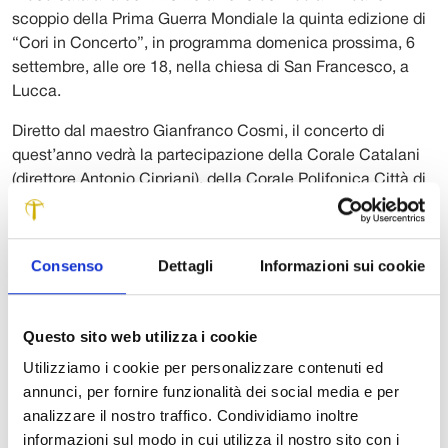
scoppio della Prima Guerra Mondiale la quinta edizione di
“Cori in Concerto”, in programma domenica prossima, 6
settembre, alle ore 18, nella chiesa di San Francesco, a
Lucca.
Diretto dal maestro Gianfranco Cosmi, il concerto di
quest’anno vedrà la partecipazione della Corale Catalani
(direttore Antonio Cipriani), della Corale Polifonica Città di
Viareggio e del Coro Lirico di Torre del Lago (direttore
Gianfranco Cosmi), del Gruppo Lirico Fiorentino (direttore
Bruno Sorelli), dell’Insieme Vocale Nova Harmonia
Consenso
Dettagli
Informazioni sui cookie
(direttore Paola Vincenti) e dei Cori di voci bianche
Cappella S. Cecilia e Festival Puccini (direttore Sara
Matteucci).
Questo sito web utilizza i cookie
Conduce Vania Della Bidia, che introdurrà l’esibizione di
Utilizziamo i cookie per personalizzare contenuti ed
alcuni prestigiosi solisti: Maria Luigia Borsi (soprano),
annunci, per fornire funzionalità dei social media e per
Claudio Sassetti (tenore), Giuseppe Altomare (baritono),
analizzare il nostro traffico. Condividiamo inoltre
Francesco Facini (basso). Al pianoforte, Pietro Castellari e
informazioni sul modo in cui utilizza il nostro sito con i