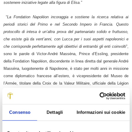
sostenere iniziative legate alla figura di Elisa.”
“
La Fondation Napoléon incoraggia e sostiene la ricerca relativa ai
periodi storici del Primo e nel Secondo Impero in Francia. Questo
protocollo di intesa è un’altra prova del partenariato solido e fruttuoso,
che esiste già da vent’anni, con Lucca per i suoi aspetti napoleonici e
che corrisponde perfettamente agli obiettivi di entrambi gli enti coinvolti
”,
sono le parole di
Victor-André Masséna, Prince d’Essling, presidente
della Fondation Napoléon, discendente in linea diretta dal generale André
Masséna, luogotenente di Napoleone, è stato per molti anni in missione
come diplomatico francese all’estero, è vicepresidente del Museo de
l’Armée, titolare della Croix de la Valeur Militaire, ufficiale della Légion
d’honneur e ufficiale dell’Ordre national du Mérite.
“
La digitalizzazione delle carte d’Elisa è un passo decisivo per la ricerca
Consenso
Dettagli
Informazioni sui cookie
su Elisa in Toscana. Naturalmente, i documenti troveranno il loro posto in
seno alla collezione digitale di Napoleonica les Archives. Siamo lietissimi
di collaborare con la Fondazione Cassa Risparmio di Lucca e