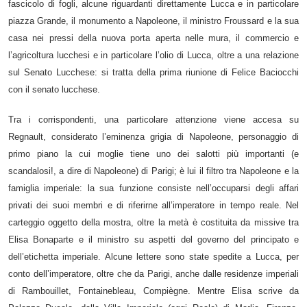
fascicolo di fogli, alcune riguardanti direttamente Lucca e in particolare
piazza Grande, il monumento a Napoleone, il ministro Froussard e la sua
casa nei pressi della nuova porta aperta nelle mura, il commercio e
l’agricoltura lucchesi e in particolare l’olio di Lucca, oltre a una relazione
sul Senato Lucchese: si tratta della prima riunione di Felice Baciocchi
con il senato lucchese.
Tra i corrispondenti, una particolare attenzione viene accesa su
Regnault
, considerato
l’eminenza grigia di Napoleone
, personaggio di
primo piano la cui moglie tiene uno dei salotti più importanti (e
scandalosi!, a dire di Napoleone) di Parigi; è lui il filtro tra Napoleone e la
famiglia imperiale: la sua funzione consiste nell’occuparsi degli affari
privati dei suoi membri e di riferirne all’imperatore in tempo reale. Nel
carteggio oggetto della mostra, oltre la metà è costituita da missive tra
Elisa Bonaparte e il ministro su aspetti del governo del principato e
dell’etichetta imperiale. Alcune lettere sono state spedite a Lucca, per
conto dell’imperatore, oltre che da Parigi, anche dalle residenze imperiali
di Rambouillet, Fontainebleau, Compiègne. Mentre Elisa scrive da