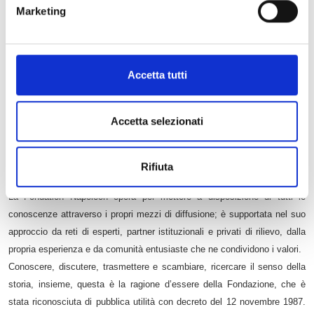
Napoleone
”.
Marketing
Accetta tutti
Il più importante ente del mondo napoleonico
La Fondation Napoléon è un istituto che si occupa di ricerca e diffusione
Accetta selezionati
della conoscenza storica, di preservazione del patrimonio e di servizi al
pubblico. I suoi campi di intervento coprono le due epoche Impero
francesi e più in generale il XIX secolo, che fu ampiamente dominato dai
Rifiuta
Bonaparte.
La Fondation Napoléon opera per mettere a disposizione di tutti le
conoscenze attraverso i propri mezzi di diffusione; è supportata nel suo
approccio da reti di esperti, partner istituzionali e privati di rilievo, dalla
propria esperienza e da comunità entusiaste che ne condividono i valori.
Conoscere, discutere, trasmettere e scambiare, ricercare il senso della
storia, insieme, questa è la ragione d’essere della Fondazione, che è
stata riconosciuta di pubblica utilità con decreto del 12 novembre 1987.