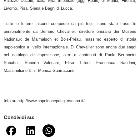
Palazzo Ducale, dalla Villa Imperiale (oggi Reale) di Marlia, Firenze,
Livorno, Pisa, Siena e Bagni di Lucca.
Tutte le lettere, alcune composte da più fogli, sono state trascritte
personalmente da Bernard Chevallier, direttore onorario dei Musées
Nationaux de Malmaison et Bois-Préau, massimo esperto di storia
napoleonica a livello internazionale. Di Chevallier sono anche due saggi
nel catalogo dell’esposizione, oltre a contributi di Paolo Bertoncini
Sabatini, Roberto Valeriani, Elisa Tittoni, Francesca Sandrini,
Massimiliano Bini, Monica Guarraccino.
Info su
http://www.napoleoneparigitoscana.it/
Condividi su: