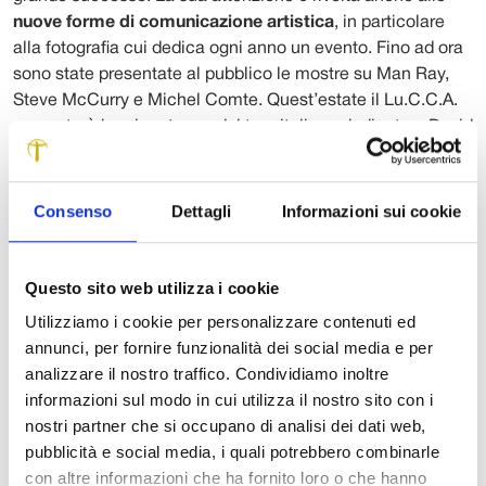
nuove forme di comunicazione artistica
, in particolare
alla fotografia cui dedica ogni anno un evento. Fino ad ora
sono state presentate al pubblico le mostre su Man Ray,
Steve McCurry e Michel Comte. Quest’estate il Lu.C.C.A.
presenterà la prima tappa del tour italiano dedicato a David
LaChapelle, che sarà l’evento clou della stagione.
Sono riuniti
53 scatti
del geniale fotografo, che
Consenso
Dettagli
Informazioni sui cookie
racconteranno il percorso antologico della sua produzione
attraverso 10 serie quali: Star System, Deluge (Awakened),
Earth Laughs in Flowers, After the Pop, Destruction and
Questo sito web utilizza i cookie
Disaster, Excess, Plastic People, Dream evokes
Utilizziamo i cookie per personalizzare contenuti ed
Surrealism, Art References e Negative Currency.
annunci, per fornire funzionalità dei social media e per
David LaCapelle è nato a Fairfield l’11 marzo 1963, ed è
analizzare il nostro traffico. Condividiamo inoltre
attivo nei campi della moda e della fotografia. Noto per il
informazioni sul modo in cui utilizza il nostro sito con i
suo surrealismo, è
considerato uno dei fotografi più
nostri partner che si occupano di analisi dei dati web,
intuitivi di tutti i tempi
.
pubblicità e social media, i quali potrebbero combinarle
con altre informazioni che ha fornito loro o che hanno