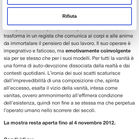
come un pittore che prepara, con dovizia e attenzione
maniacale, una scena dal vivo prima di disegnarla.
Rifiuta
L’esposizione spiega in chiave di racconto il percorso
dell’opera di LaChapelle, che da prima dello scatto, si
trasforma in un regista che comunica ai corpi e alle anime
da immortalare il pensiero del suo lavoro. Il suo operare è
impegnativo e faticoso, ma
emotivamente coinvolgente
sia per se stesso che per i suoi modelli. Per tutti la vanità è
una forma di auto-devozione dissociata dalla realtà e dai
contesti quotidiani. L’ironia dei suoi scatti scaturisce
dall’imprevedibilità di una composizione che, spinta
all’eccesso, esalta il vizio della vanità, intesa come
vanitas, ovvero ammonimento all’effimera condizione
dell’esistenza, quindi non fine a se stessa ma che perpetua
l’operato umano nello scorrere dei secoli.
La mostra resta aperta fino al 4 novembre 2012.