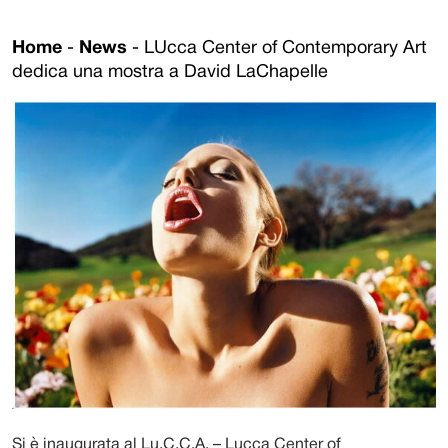
Home
-
News
-
LUcca Center of Contemporary Art
dedica una mostra a David LaChapelle
Si è inaugurata al Lu.C.C.A. – Lucca Center of