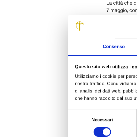
La città che 
7 maggio, con
piazze, nei pal
prima mondial
e Mario Brunel
promosso e or
Consenso
Fondazione Ca
territorio.
Alla 3a edizio
Questo sito web utilizza i c
violoncello a 
Utilizziamo i cookie per perso
l’orchestra ca
nostro traffico. Condividiamo 
Enrico Melozzî
di analisi dei dati web, pubbl
gruppo, compos
che hanno raccolto dal suo uti
per tutta la d
fiume che si p
Selezione
notturna al Te
Necessari
del
l’appuntament
consenso
musiche inedi
titolare della