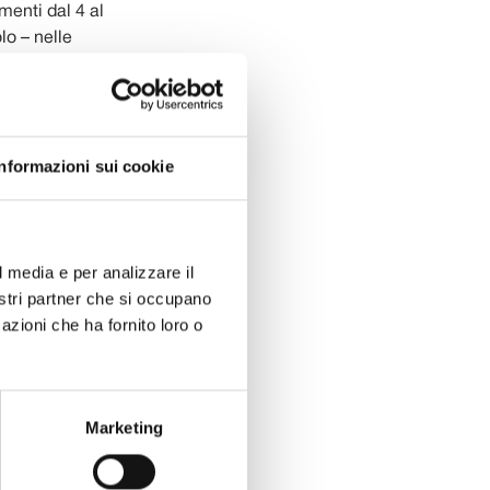
menti dal 4 al
lo – nelle
0Cellos, la
ovanni Sollima
Festival,
io e
Informazioni sui cookie
oni del
le sarà il
 100Oellos,
l media e per analizzare il
ale, e da
nostri partner che si occupano
stero. Il
azioni che ha fornito loro o
arà a Lucca
, un concerto
a chiusura
a è
Marketing
maldi, con le
organista
giovane