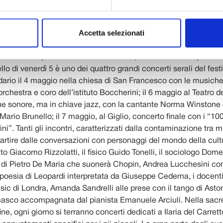
 allievo e ritrovati grazie ad un accurato lavoro di ricerca, revis
to effettuato dal Centro Studi Giacomo Puccini e dalla profe
Accetta selezionati
i Ravenni, presidente del centro. Il concerto sarà anticipato, 
l Teatro del Giglio, dalla presentazione del libro “Giacomo Pucci
le musiche” (a cura di Fabrizio Guidotti, edizioni Olsclhki) e de
ello di venerdì 5 è uno dei quattro grandi concerti serali del festiv
dario il 4 maggio nella chiesa di San Francesco con le musiche
orchestra e coro dell’istituto Boccherini; il 6 maggio al Teatro de
e sonore, ma in chiave jazz, con la cantante Norma Winstone e
 Mario Brunello; il 7 maggio, al Giglio, concerto finale con i “10
ni”. Tanti gli incontri, caratterizzati dalla contaminazione tra m
partire dalle conversazioni con personaggi del mondo della cult
o Giacomo Rizzolatti, il fisico Guido Tonelli, il sociologo Dom
rno di Pietro De Maria che suonerà Chopin, Andrea Lucchesini co
 poesia di Leopardi interpretata da Giuseppe Cederna, i docenti
ic di Londra, Amanda Sandrelli alle prese con il tango di Astor
sco accompagnata dal pianista Emanuele Arciuli. Nella sacre
fine, ogni giorno si terranno concerti dedicati a Ilaria del Carre