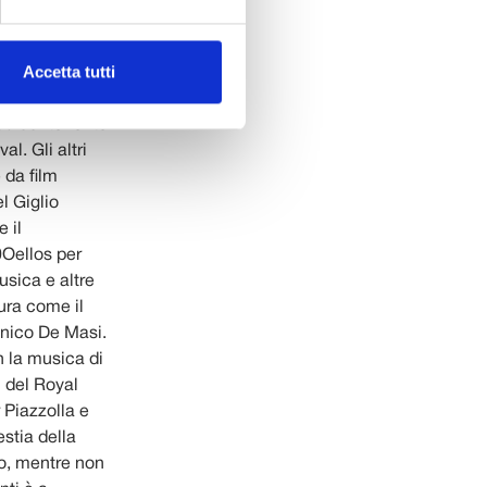
ione e di
ssoressa
Accetta tutti
a mezzogiorno
ni organista.
l cd contenente
al. Gli altri
 da film
l Giglio
 il
0Oellos per
usica e altre
ura come il
enico De Masi.
n la musica di
 del Royal
 Piazzolla e
stia della
tto, mentre non