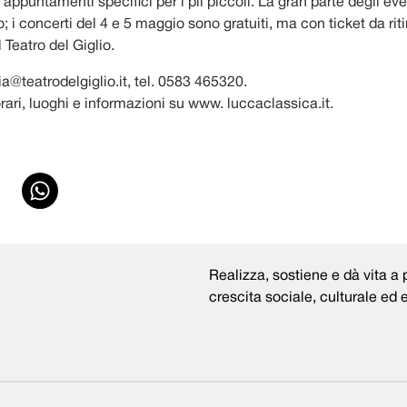
puntamenti specifici per i pii piccoli. La gran parte degli eve
o; i concerti del 4 e 5 maggio sono gratuiti, ma con ticket da riti
l Teatro del Giglio.
ria@teatrodelgiglio.it, tel. 0583 465320.
ari, luoghi e informazioni su www. luccaclassica.it.
Realizza, sostiene e dà vita a p
crescita sociale, culturale ed