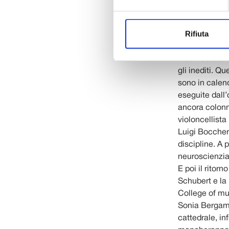
Puccini per un
approfondimen
Rifiuta
Gabriella Biag
nel ridotto de
Il contesto e 
gli inediti. Qu
sono in calen
eseguite dall’
ancora colonn
violoncellista
Luigi Boccheri
discipline. A 
neuroscienziat
E poi il rito
Schubert e la
College of mus
Sonia Bergama
cattedrale, in