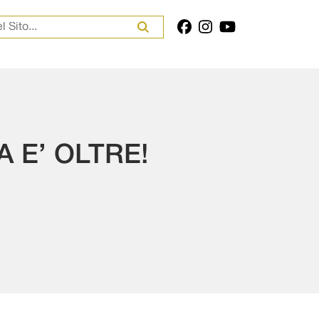
er:
 E’ OLTRE!