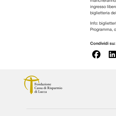
mancheranno ap
ingresso liber
biglietteria de
Info: bigliette
Programma, or
Condividi su: