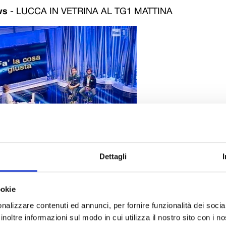
ws
-
LUCCA IN VETRINA AL TG1 MATTINA
Dettagli
 del Volontariato e dello Sport”, questo il titolo dell’ampio serv
ciso di dedicare a Lucca e che è andato in onda martedì 18 ag
 pensata e realizzata in stretta collaborazione con la Fondazione Cassa di R
ookie
nalizzare contenuti ed annunci, per fornire funzionalità dei socia
Rai
“Tg1 Fa’ la cosa giusta”
è appunto una finestra aperta sull’
inoltre informazioni sul modo in cui utilizza il nostro sito con i 
in termini di diritti e solidarietà. Un inserto giornalistico che p