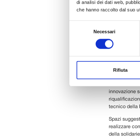
di analisi dei dati web, pubbl
cosiddette “bu
che hanno raccolto dal suo uti
qualunque rea
risposte ai bi
Selezione
difficoltà.
Necessari
del
consenso
E di buone not
convocando pe
occupano di co
coi soggetti s
Rifiuta
Ma si è anche 
universitario
innovazione sc
riqualificazio
tecnico della
Spazi suggesti
realizzare co
della solidari