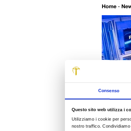
Home
-
Ne
Consenso
Lucca capitale
Mattina
ha de
una
trasmissione
Questo sito web utilizza i c
Lucca.
Utilizziamo i cookie per perso
Il programma 
nostro traffico. Condividiamo 
buone pratiche 