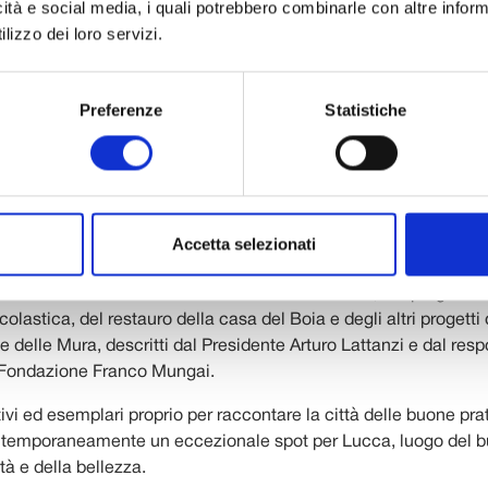
icità e social media, i quali potrebbero combinarle con altre inform
one notizie” provenienti da associazioni non profit, imprese, f
lizzo dei loro servizi.
ltà che lavori per dare forma ad un
welfare
di comunità, parten
sogni del territorio. Un affresco del Paese che “funziona” e supe
Preferenze
Statistiche
izie – fortunatamente – la troupe della Rai ne ha trovate molte
r la realizzazione del servizio le numerose associazioni locali
niugare l’attività sportiva con esigenze di inclusione sociale e
vantaggiati.
Accetta selezionati
parlato degli innovativi approcci didattici della Scuola IMT, d
 realizzato in San Francesco dalla Fondazione Crl, dei programm
olastica, del restauro della casa del Boia e degli altri progetti 
ne delle Mura, descritti dal Presidente Arturo Lattanzi e dal res
 Fondazione Franco Mungai.
vi ed esemplari proprio per raccontare la città delle buone pra
ntemporaneamente un eccezionale spot per Lucca, luogo del b
età e della bellezza.