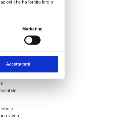
azioni che ha fornito loro o
ondazioni e da
do dalle
ra le
Marketing
 a Lucca,
 che si
 solidarietà
Accetta tutti
el campus
i di
di
ponsabile
tiche e
uon vivere,