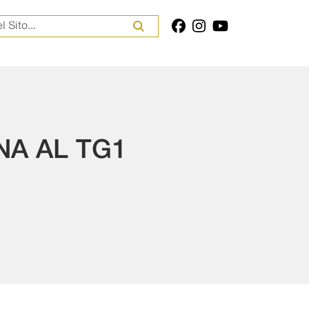
er:
NA AL TG1