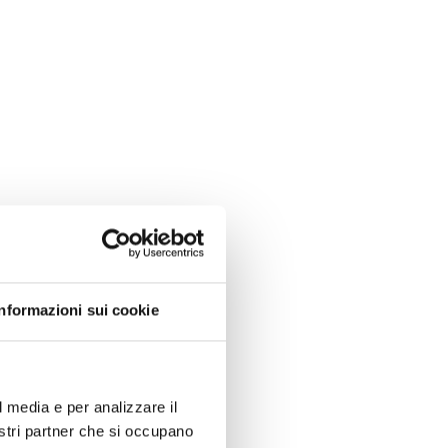
Informazioni sui cookie
izio che il
Tg1
osto su Rai 1:
isparmio di
l media e per analizzare il
Italia delle
nostri partner che si occupano
orta in TV le