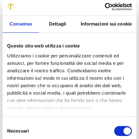
“Cello Night”: i migliori allievi della classe di Michael
Flaksman si esibiranno accompagnati da Michela
Spizzichino al pianoforte con musiche di autori vari. Di
Consenso
Dettagli
Informazioni sui cookie
particolare interesse la presenza del Cello Ensemble
“LuccaEstate2012”, un gruppo formato da 8 violoncelli che
proporranno brani di Vivaldi e Villa-Lobos. Martedì 28,
Questo sito web utilizza i cookie
nuovamente a Palazzo Ducale, alcuni dei migliori allievi di
Utilizziamo i cookie per personalizzare contenuti ed
Pavel Vernikov, vincitori di prestigiosi concorsi
annunci, per fornire funzionalità dei social media e per
internazionali, propongono “Il Violino Virtuoso 2012”,
analizzare il nostro traffico. Condividiamo inoltre
l’ormai tradizionale serata di grande musica dedicata alle
informazioni sul modo in cui utilizza il nostro sito con i
composizioni più impegnative ed affascinanti del repertorio
nostri partner che si occupano di analisi dei dati web,
violinistico.Mercoledì 29, presso l’Auditorium del
pubblicità e social media, i quali potrebbero combinarle
Boccherini, primo grande concerto dei docenti con la
con altre informazioni che ha fornito loro o che hanno
partecipazione di Pavel Vernikov, Svetlana Makarova,
raccolto dal suo utilizzo dei loro servizi.
Gyula Stuller, Igor Volochine, Benjamin Marquire Gilmore,
Alexander Zemtsov, Michael Flaksman, Jelena Ocic,
Konstantin Bogino, con la partecipazione del docente di
Selezione
clarinetto dell’Istituto Boccherini Remo Pieri. In programma
Necessari
del
il quintetto con clarinetto di Mozart, l’Overture su Temi