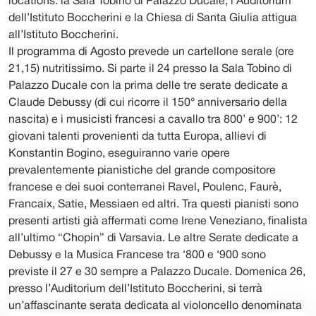
locations: la Sala Tobino di Palazzo Ducale, l’Auditorium
dell’Istituto Boccherini e la Chiesa di Santa Giulia attigua
all’Istituto Boccherini.
Il programma di Agosto prevede un cartellone serale (ore
21,15) nutritissimo. Si parte il 24 presso la Sala Tobino di
Palazzo Ducale con la prima delle tre serate dedicate a
Claude Debussy (di cui ricorre il 150° anniversario della
nascita) e i musicisti francesi a cavallo tra 800’ e 900’: 12
giovani talenti provenienti da tutta Europa, allievi di
Konstantin Bogino, eseguiranno varie opere
prevalentemente pianistiche del grande compositore
francese e dei suoi conterranei Ravel, Poulenc, Faurè,
Francaix, Satie, Messiaen ed altri. Tra questi pianisti sono
presenti artisti già affermati come Irene Veneziano, finalista
all’ultimo “Chopin” di Varsavia. Le altre Serate dedicate a
Debussy e la Musica Francese tra ‘800 e ‘900 sono
previste il 27 e 30 sempre a Palazzo Ducale. Domenica 26,
presso l’Auditorium dell’Istituto Boccherini, si terrà
un’affascinante serata dedicata al violoncello denominata