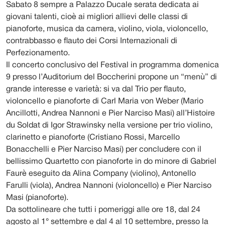
Sabato 8 sempre a Palazzo Ducale serata dedicata ai
giovani talenti, cioè ai migliori allievi delle classi di
pianoforte, musica da camera, violino, viola, violoncello,
contrabbasso e flauto dei Corsi Internazionali di
Perfezionamento.
Il concerto conclusivo del Festival in programma domenica
9 presso l’Auditorium del Boccherini propone un “menù” di
grande interesse e varietà: si va dal Trio per flauto,
violoncello e pianoforte di Carl Maria von Weber (Mario
Ancillotti, Andrea Nannoni e Pier Narciso Masi) all’Histoire
du Soldat di Igor Strawinsky nella versione per trio violino,
clarinetto e pianoforte (Cristiano Rossi, Marcello
Bonacchelli e Pier Narciso Masi) per concludere con il
bellissimo Quartetto con pianoforte in do minore di Gabriel
Faurè eseguito da Alina Company (violino), Antonello
Farulli (viola), Andrea Nannoni (violoncello) e Pier Narciso
Masi (pianoforte).
Da sottolineare che tutti i pomeriggi alle ore 18, dal 24
agosto al 1° settembre e dal 4 al 10 settembre, presso la