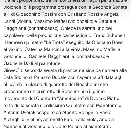
Maffei, proporranno tre Trii Londinesi di Haydn per 2 flauti e
violoncello. Il programma prosegue con la Seconda Sonata
a 4 di Gioacchino Rossini con Cristiano Rossi e Angela
Landi (violini), Massimo Maffei (violoncello) e Gabriele
Ragghianti (contrabbasso). Chiede la serata uno dei
capolavori della produzione cameristica di Franz Schubert
il famoso quintetto “La Trota” eseguito da Cristiano Rossi
al violino, Caterina Mancini alla viola, Massimo Maffei al
violoncello, Gabriele Ragghianti al contrabbasso e
Gabriella Dolfi al pianoforte.
Giovedì 6 seconda serata di grande musica da camera alla
Sala Tobino di Palazzo Ducale con l’apertura affidata agli
allievi della classe di quartetto del Boccherini che
proporranno un quintetto di Boccherini e il primo
movimento del Quartetto “Americano” di Dvorak. Piatto
forte della serata il bellissimo Quintetto con Pianoforte di
Antonin Dvorak eseguito da Alberto Bologni e Paolo
Ardinghi al violino, Antonello Farulli alla viola, Andrea
Nannoni al violoncello e Carlo Palese al pianoforte.