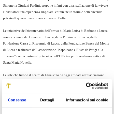
Simonetta Giurlani Pardini, propone infatti con una istallazione di far vivere
ai visitatori una esperienza singolare: entrare nella storia e nelle vicende
private di queste due sovrane attraverso l’olfatto.
Le iniziative del bicentenario dell’arrivo di Maria Luisa di Borbone a Lucca
sono sostenute dal Comune di Lucca, dalla Provincia di Lucca, dalla
Fondazione Cassa di Risparmio di Lucca, dalla Fondazione Banca del Monte
di Lucca e realizzate dall’associazione
“Napoleone e Elisa: da Parigi alla
Toscana” con la partnership tecnica dell’Officina profumo-farmaceutica di
Santa Maria Novella.
Le sale che furono il Teatro di Elisa sono da oggi affidate all’
associazione
“Napoleone e Elisa: da Parigi alla Toscana”, per valorizzarle e per aprirle per
la prima volta al pubblico
. Questo pomeriggio, d
opo i saluti istituzionali e gli
interventi di
Paolo Bertoncini Sabatini (Università di Pisa) e Simonetta
Consenso
Dettagli
Informazioni sui cookie
Giurlani Pardini (ideatrice del progetto
) nella Sala Tobino, in quegli spazi si
inaugura il percorso olfattivo
“Il Naso e la Storia”, dislocato in
4 stanze del
piano nobile dove suggestioni olfattive, oggetti e descrizioni faranno