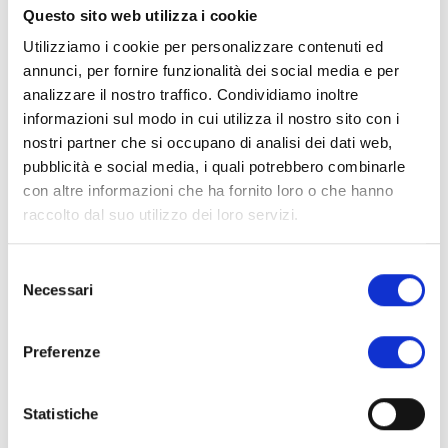
Questo sito web utilizza i cookie
apprezzare i profumi inspirati ed espirati dalle due famose donne,
Utilizziamo i cookie per personalizzare contenuti ed
conoscendone così la storia.
annunci, per fornire funzionalità dei social media e per
L’allestimento delle sale è stato ideato e curato dall’architetto Beatrice
analizzare il nostro traffico. Condividiamo inoltre
Speranza che ha saputo con grande sensibilità ricreare, anche attraverso una
informazioni sul modo in cui utilizza il nostro sito con i
parete luminosa, lo spirito e l’ambientazione del tempo in cui il Palazzo era
nostri partner che si occupano di analisi dei dati web,
una Reggia.
pubblicità e social media, i quali potrebbero combinarle
con altre informazioni che ha fornito loro o che hanno
Nelle altre due stanze è accessibile una biblioteca “napoleonica”: una raccolta
raccolto dal suo utilizzo dei loro servizi.
specialistica dedicata ai Napoleonidi che l’associazione metterà a
disposizione di studiosi e interessati.
Selezione
Necessari
del
Nei giorni 8, 9 e 10 dicembre dalle 15 alle 18 sono previste visite guidate a
consenso
ingresso gratuito ogni 30 minuti (ultimo accesso alle 17,30) per un massimo di
25 persone e su prenotazione, scrivendo a
Preferenze
info@napoleoneparigitoscana.it
o chiamando 3480913490 dalle 10 alle
17.
Statistiche
I visitatori saranno accolti dagli studenti dei corsi universitari in turismo della
Fondazione Campus e dell’ISI Sandro Pertini di Lucca, grazie alla