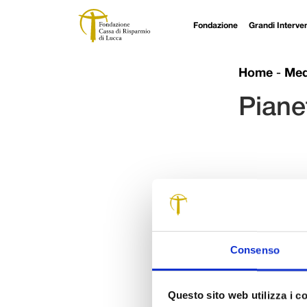
Fondazione
Grandi Interven
Navigazione principale
Vai al contenuto
Home
-
Med
Piane
Consenso
Questo sito web utilizza i c