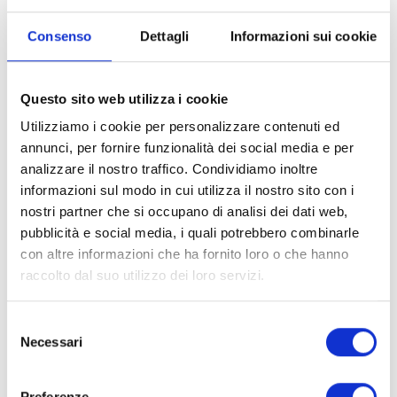
Consenso
Dettagli
Informazioni sui cookie
Grande festa a Pieve di Monti di Villa per la riapertura della storica
Pieve rimasta chiusa a lungo per lavori di restauro. Sono infatti conclusi
i lavori di ristrutturazione al tetto e, così, dopo alcuni anni di chiusura
Questo sito web utilizza i cookie
dell’edificio, la Pieve viene riconsegnata alla comunità che può
Utilizziamo i cookie per personalizzare contenuti ed
riprendere a riunirsi qui in assemblea liturgica.
annunci, per fornire funzionalità dei social media e per
analizzare il nostro traffico. Condividiamo inoltre
Al recupero della chiesa hanno partecipato anche le comunità
informazioni sul modo in cui utilizza il nostro sito con i
confinanti di Monti di Villa e Granaiola, grazie a una collaborazione che
nostri partner che si occupano di analisi dei dati web,
ha superato il campanilismo e che è stata incentivata dall’esperienza
pubblicità e social media, i quali potrebbero combinarle
fatta nell’organizzare la manifestazione del Presepe Vivente, che da
con altre informazioni che ha fornito loro o che hanno
alcuni anni unisce le tre parrocchie che, a turno, ospitano la
raccolto dal suo utilizzo dei loro servizi.
rappresentazione.
Il costo complessivo del restauro ammonta a 152mila euro; la
Selezione
Fondazione Cassa di Risparmio di Lucca ha contribuito con 82mila
Necessari
del
euro, mentre la Cei (grazie alle donazioni dell’8 per mille) con 58.900
consenso
euro.
Della primitiva costruzione del XII secolo resta solo l’abside: la chiesa, a
Preferenze