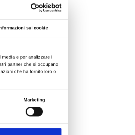
Napoleone in
niche
Informazioni sui cookie
 2007,
a Toscana nella
Fondazione
o.
tere
l media e per analizzare il
 aver riscritto
nostri partner che si occupano
azioni che ha fornito loro o
lla Fondazione
armio di
 Livorno
Marketing
Lucca Romano
sola d’Elba
ene sin
ste le