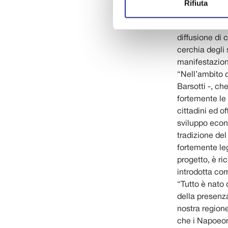
conversazioni
Rifiuta
un importante
fondamentale è
diffusione di 
cerchia degli
manifestazioni
“Nell’ambito d
Barsotti -, c
fortemente le 
cittadini ed of
sviluppo econ
tradizione del
fortemente leg
progetto, è ri
introdotta co
“Tutto è nato 
della presenza
nostra region
che i Napoeoni