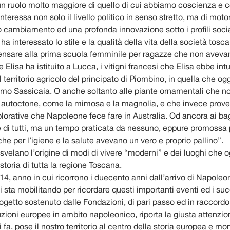
 un ruolo molto maggiore di quello di cui abbiamo coscienza e
nteressa non solo il livello politico in senso stretto, ma di moto
o cambiamento ed una profonda innovazione sotto i profili soci
ha interessato lo stile e la qualità della vita della società toscan
i pensare alla prima scuola femminile per ragazze che non avev
Elisa ha istituito a Lucca, i vitigni francesi che Elisa ebbe intu
 territorio agricolo del principato di Piombino, in quella che og
imo Sassicaia. O anche soltanto alle piante ornamentali che noi
autoctone, come la mimosa e la magnolia, e che invece prov
lorative che Napoleone fece fare in Australia. Od ancora ai ba
e di tutti, ma un tempo praticata da nessuno, eppure promossa 
he per l’igiene e la salute avevano un vero e proprio pallino”.
svelano l’origine di modi di vivere “moderni” e dei luoghi che 
 storia di tutta la regione Toscana.
014, anno in cui ricorrono i duecento anni dall’arrivo di Napoleon
i sta mobilitando per ricordare questi importanti eventi ed i suc
rogetto sostenuto dalle Fondazioni, di pari passo ed in raccordo
uzioni europee in ambito napoleonico, riporta la giusta attenzi
fa, pose il nostro territorio al centro della storia europea e mo