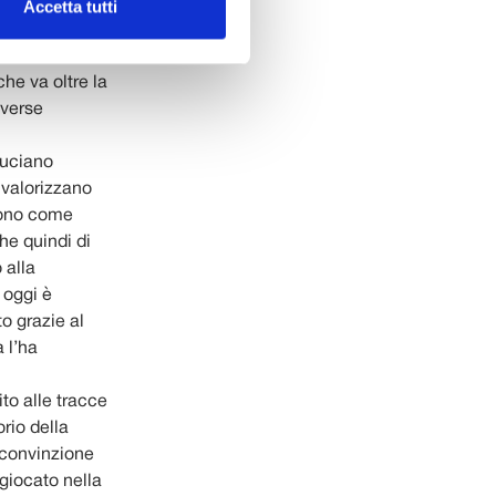
eletto e sono
Accetta tutti
ratteristica
e, adatto alla
he va oltre la
iverse
Luciano
 valorizzano
scono come
che quindi di
 alla
 oggi è
to grazie al
 l’ha
to alle tracce
rio della
 convinzione
 giocato nella