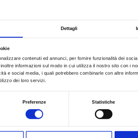
apoleone ed Elisa: da Parigi alla Toscana” riscrive la storia di 
ea del direttore del Museo Nazionale delle Residenze Napoleo
Dettagli
ba Roberta Martinelli, il progetto ha visto iniziative a partire dal
 Direzione Regionale per i Beni culturali e paesaggistici dell
irettore, Dottoressa Maddalena Ragni, con il contributo della 
ookie
armio di Lucca e della Fondazione Cassa di Risparmi di Livorn
 qualsiasi, ma con due caratteristiche peculiari: essere a carat
nalizzare contenuti ed annunci, per fornire funzionalità dei socia
quindi non riservate ai soli studiosi od esperti della material, ed
inoltre informazioni sul modo in cui utilizza il nostro sito con i 
la presenza napoleonica in Toscana.
icità e social media, i quali potrebbero combinarle con altre inform
rogetto e le iniziative future sono stati presentati nella sede de
lizzo dei loro servizi.
armio di Lucca, dal presidente della Fondazione Cassa di Risp
Lattanzi, dal presidente della Fondazione Cassa di Risparmi di
Preferenze
Statistiche
tti, dal consigliere della Fondazione Cassa di Risparmio di 
rettore dei Musei Nazionali delle Residenze Napoleoniche dell’i
elli.
e Cassa di Risparmio di Lucca – spiega Arturo Lattanzi – sosti
progetto, ed ospita nella sua sede alcune delle iniziative. Tra que