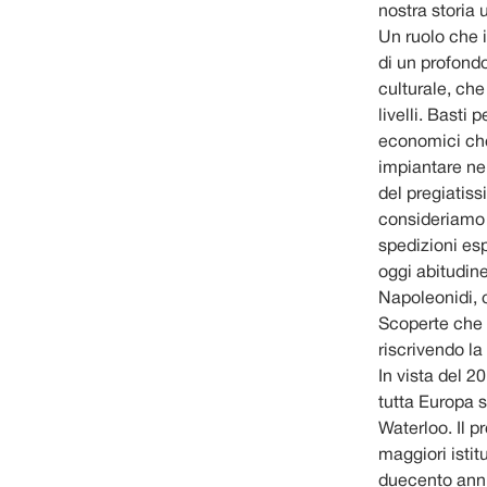
nostra storia
Un ruolo che i
di un profond
culturale, che 
livelli. Bast
economici che 
impiantare nel
del pregiatiss
consideriamo 
spedizioni esp
oggi abitudin
Napoleonidi, c
Scoperte che 
riscrivendo la
In vista del 2
tutta Europa s
Waterloo. Il p
maggiori istit
duecento anni 