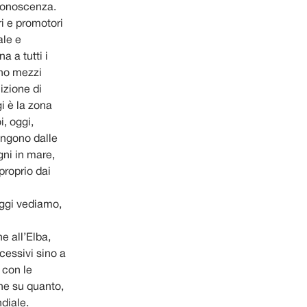
 conoscenza.
ri e promotori
ale e
a a tutti i
ano mezzi
izione di
gi è la zona
, oggi,
engono dalle
gni in mare,
proprio dai
oggi vediamo,
e all’Elba,
cessivi sino a
 con le
one su quanto,
ndiale.