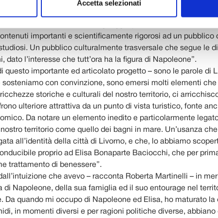
 che, in agosto, si svolgono ogni anno nel chiostro di San Mich
Accetta selezionati
 momento di divulgazione di conoscenze storiche inedite. La ca
 la loro ‘traduzione’ in un linguaggio piacevole ed accattivant
contenuti importanti e scientificamente rigorosi ad un pubblico c
 studiosi. Un pubblico culturalmente trasversale che segue le d
, dato l’interesse che tutt’ora ha la figura di Napoleone”.
i questo importante ed articolato progetto – sono le parole di 
he sosteniamo con convinzione, sono emersi molti elementi che
ricchezze storiche e culturali del nostro territorio, ci arricchi
frono ulteriore attrattiva da un punto di vista turistico, fonte an
omico. Da notare un elemento inedito e particolarmente legato
 nostro territorio come quello dei bagni in mare. Un’usanza che
ata all’identità della città di Livorno, e che, lo abbiamo scoper
conducibile proprio ad Elisa Bonaparte Baciocchi, che per prima
me trattamento di benessere”.
dall’intuizione che avevo – racconta Roberta Martinelli – in meri
 di Napoleone, della sua famiglia ed il suo entourage nel territo
e. Da quando mi occupo di Napoleone ed Elisa, ho maturato la
di, in momenti diversi e per ragioni politiche diverse, abbiano