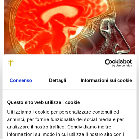
Consenso
Dettagli
Informazioni sui cookie
Gennaio 2, 2017
“SETTIMANA DEL CERVELLO”: GLI EVENTI A LUCCA
E VIAREGGIO
Questo sito web utilizza i cookie
SCOPRI DI PIÙ
Utilizziamo i cookie per personalizzare contenuti ed
annunci, per fornire funzionalità dei social media e per
analizzare il nostro traffico. Condividiamo inoltre
informazioni sul modo in cui utilizza il nostro sito con i