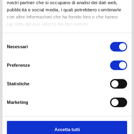
nostri partner che si occupano di analisi dei dati web,
pubblicità e social media, i quali potrebbero combinarle
con altre informazioni che ha fornito loro o che hanno
raccolto dal suo utilizzo dei loro servizi.
Selezione
Necessari
del
consenso
Preferenze
Statistiche
Gennaio 2, 2017
LA “MADONNA DEL RICAMO” RESTAURATA AL SAN
Marketing
FRANCESCO DI BORGO
SCOPRI DI PIÙ
Accetta tutti