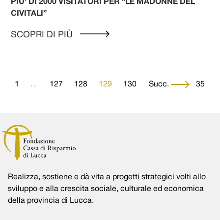
PIU’ DI 2000 VISITATORI PER “LE MADONNE DEL
CIVITALI”
SCOPRI DI PIÙ
Navigazione degli artico
1
…
127
Prec.
128
129
130
131
Succ.
…
135
Realizza, sostiene e dà vita a progetti strategici volti allo
sviluppo e alla crescita sociale, culturale ed economica
della provincia di Lucca.