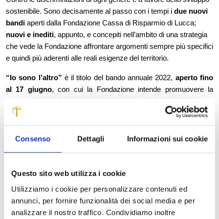
sostenibile. Sono decisamente al passo con i tempi i
due nuovi
bandi
aperti dalla Fondazione Cassa di Risparmio di Lucca;
nuovi e inediti
, appunto, e concepiti nell’ambito di una strategia
che vede la Fondazione affrontare argomenti sempre più specifici
e quindi più aderenti alle reali esigenze del territorio.
“Io sono l’altro”
è il titolo del bando annuale 2022,
aperto fino
al 17 giugno
, con cui la Fondazione intende promuovere la
prevenzione e il contrasto dei fenomeni di discriminazione,
intolleranza e violenza, sostenendo, con un budget complessivo
di
200 mila euro
, la realizzazione di progetti in ambito sociale,
artistico/culturale e sportivo, finalizzati al contrasto di ogni forma
Consenso
Dettagli
Informazioni sui cookie
di discriminazione. Una particolare attenzione sarà rivolta ai
fenomeni di discriminazione e violenza di genere e alle azioni
volte a prevederne l’insorgere prima che assumano le forme più
Questo sito web utilizza i cookie
pericolose. Un bando che scaturisce dalle esigenze evidenti di
Utilizziamo i cookie per personalizzare contenuti ed
una società in continua mutazione dove l’inclusione e la solidità
annunci, per fornire funzionalità dei social media e per
del tessuto sociale sono un bene prezioso da difendere e
analizzare il nostro traffico. Condividiamo inoltre
alimentare, partendo proprio dal riconoscimento ‘dell’altro’ come