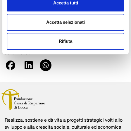
consultabili sul sito
www.fondazionecarilucca.it
, la Fondazione
Accetta tutti
intende dare un segnale preciso di attenzione a problematiche di
grande attualità, con l’auspicio di stimolare il territorio a
Accetta selezionati
rispondere con progettualità innovative ed efficaci, sempre in
vista di obiettivi comuni di grande importanza per tutta la
comunità.
Rifiuta
Condividi su:
Realizza, sostiene e dà vita a progetti strategici volti allo
sviluppo e alla crescita sociale, culturale ed economica