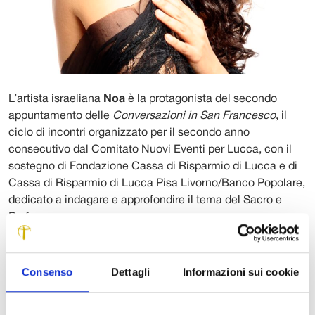
L’artista israeliana
Noa
è la protagonista del secondo
appuntamento delle
Conversazioni in San Francesco
, il
ciclo di incontri organizzato per il secondo anno
consecutivo dal Comitato Nuovi Eventi per Lucca, con il
sostegno di Fondazione Cassa di Risparmio di Lucca e di
Cassa di Risparmio di Lucca Pisa Livorno/Banco Popolare,
dedicato a indagare e approfondire il tema del Sacro e
Profano.
Artista profondamente impegnata nell’utilizzo della
musica come strumento di riavvicinamento fra popoli in
Consenso
Dettagli
Informazioni sui cookie
conflitto, Noa ha sempre dimostrato un particolare riguardo
alla tragica questione mediorientale. Le sue canzoni sono
fortemente influenzate dall’ambiente israeliano, con le sue