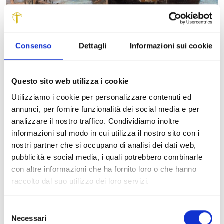
Consenso
Dettagli
Informazioni sui cookie
Questo sito web utilizza i cookie
Utilizziamo i cookie per personalizzare contenuti ed
Come sempre l’anno si conclude con la pubblicazione di
annunci, per fornire funzionalità dei social media e per
un nuovo numero di FCRL Magazine, arrivato alla sua
analizzare il nostro traffico. Condividiamo inoltre
venticinquesima semestralità. Tanti, come di consueto, gli
informazioni sul modo in cui utilizza il nostro sito con i
argomenti che cercano di dare una visione panoramica
nostri partner che si occupano di analisi dei dati web,
delle attività della Fondazione, assieme a numerosi ‘pezzi’
pubblicità e social media, i quali potrebbero combinarle
di approfondimento per conoscere meglio – e amare
con altre informazioni che ha fornito loro o che hanno
ancora di più – il nostro territorio.
raccolto dal suo utilizzo dei loro servizi.
Oltre ad un ampio spazio dedicato alla Collezione
Selezione
Giustiniani, protagonista della mostra “Arte tra due secoli”
Necessari
del
appena conclusa, interessanti ricerche su Giacomo