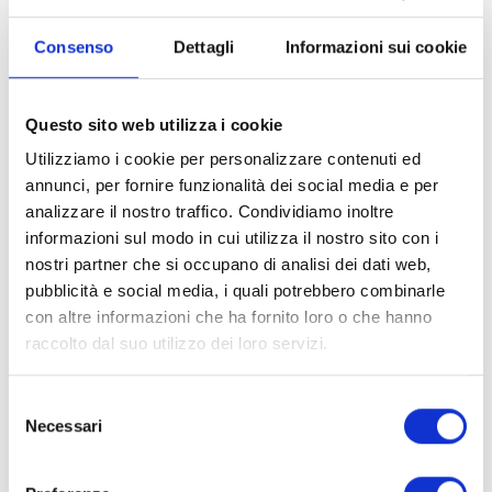
Consenso
Dettagli
Informazioni sui cookie
Un concerto con l’Orchestra dei Conservatori toscani per iniziare il conto alla
rovescia per la seconda edizione dei Lucca classica Music Festival, rassegna
Questo sito web utilizza i cookie
promossa da Associazione Musicale Lucchese, Teatro dei Giglio e
Utilizziamo i cookie per personalizzare contenuti ed
Fondazione Crl che il 6-7-8 maggio trasformerà la città in un auditorium
annunci, per fornire funzionalità dei social media e per
diffuso con concerti, conferenze, guide
all’ascolto e tantissimi appuntamenti
analizzare il nostro traffico. Condividiamo inoltre
dedicati alla classica.
informazioni sul modo in cui utilizza il nostro sito con i
nostri partner che si occupano di analisi dei dati web,
In attesa del via ufficiale, il Festival fa le prove generali con un concerto di
pubblicità e social media, i quali potrebbero combinarle
anteprima il ì 29 aprile alle 21 nella chiesa di San Francesco. Sul palco la
con altre informazioni che ha fornito loro o che hanno
giovanissima orchestra toscana dei conservatori (Otc) diretta da GianPaolo
raccolto dal suo utilizzo dei loro servizi.
Mazzoli.
Nata nel 2014 e composta da 65 elementi dal Boccherini di Lucca, dal
Selezione
Cherubini di Firenze, dal Mascagni di Livorno e dal Rinaldo Francia di Siena.
Necessari
del
L’Otc si cimenterà con la Sinfonia in Re minore G. 490 di Boccherini, scritta nel
consenso
1765 per La confederazione dei Sabini con Roma, e il Requiem in Do minore