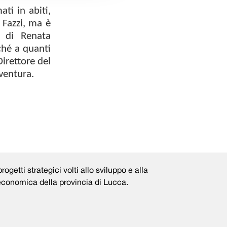
ati in abiti,
 Fazzi, ma è
za di Renata
ché a quanti
Direttore del
ventura.
rogetti strategici volti allo sviluppo e alla
 economica della provincia di Lucca.