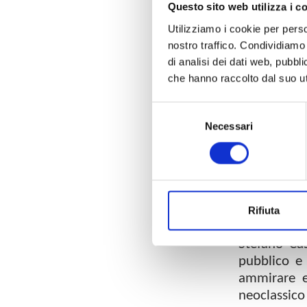
Questo sito web utilizza i c
Utilizziamo i cookie per perso
nostro traffico. Condividiamo 
di analisi dei dati web, pubbl
che hanno raccolto dal suo uti
Nel Museo N
Selezione
preziosi ab
Necessari
del
Lucca, conc
consenso
Toscana.
I due abit
Comune di 
un’unica t
Rifiuta
insieme coe
Stefano Ca
pubblico e 
ammirare e
neoclassico 