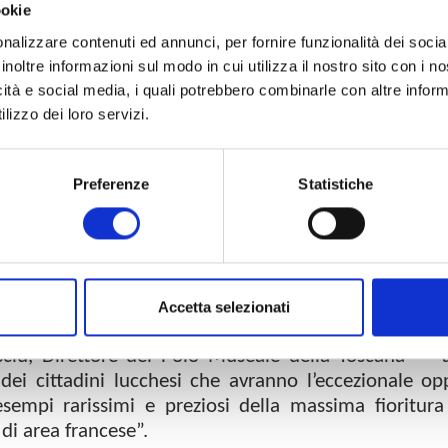
ookie
nalizzare contenuti ed annunci, per fornire funzionalità dei socia
inoltre informazioni sul modo in cui utilizza il nostro sito con i 
icità e social media, i quali potrebbero combinarle con altre inform
lizzo dei loro servizi.
azionale di Palazzo Mansi sono stati presentati al 
iti di corte Primo Impero provenienti dalla collezioni
Preferenze
Statistiche
esse in deposito gratuito a lungo termine al Polo M
i sono strettamente legati al
Manto Orsetti
, di p
Lucca, già esposto al Museo, ma oggi finalmente
eca nella Sala dei principi al secondo piano del p
Accetta selezionati
rente, miracolosamente giunto sino a noi – scrive 
sciu, Direttore del Polo Museale della Toscana – a
dei cittadini lucchesi che avranno l’eccezionale op
sempi rarissimi e preziosi della massima fioritura
di area francese”.