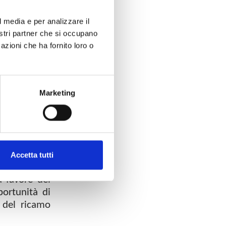
l media e per analizzare il
nostri partner che si occupano
azioni che ha fornito loro o
pubblico due
 Frediani di
Marketing
useale della
roprietà del
 riuniti in
alazzo. “Un
Accetta tutti
nel catalogo
 favore del
portunità di
 del ricamo