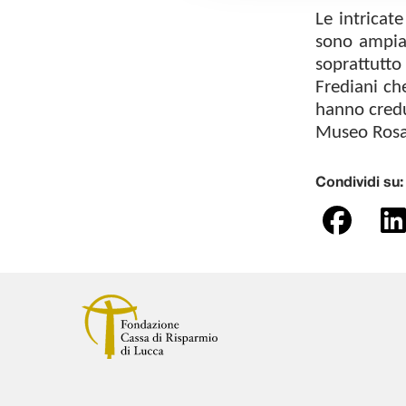
Le intricate
sono ampiam
soprattutto
Frediani ch
hanno credut
Museo Rosan
Condividi su: