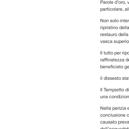
Parole d’oro, 
particolare, 
Non solo inter
ripristino del
restauro della 
vasca superio
Il tutto per ri
raffinatezza d
beneficiato g
il dissesto sta
Il Tempietto 
una condizione
Nella perizia 
conclusione ch
causato preva