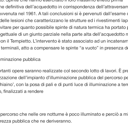
to. Spinte che hanno esercitato il loro massimo effetto prima
one definitiva dell’acquedotto in corrispondenza dell’attravers
avvenuta nel 1961. A tali conclusioni si è pervenuti dall’esame
delle lesioni che caratterizzano le strutture ed i rivestimenti lap
vitare per quanto possibile spinte di natura termica ha portato 
gettuale di un giunto parziale nella parte alta dell’acquedotto 
con il Tempietto. L’intervento è stato associato ad un incatena
terminali, atto a compensare le spinte “a vuoto” in presenza de
luminazione pubblica
ortanti opere saranno realizzate col secondo lotto di lavori. È pre
alizzazione dell’impianto d’illuminazione pubblica del percorso 
hiaino’, con la posa di pali e di punti luce di illuminazione a ter
 finalizzati a rendere
n percorso che nelle ore notturne è poco illuminato e perciò a mi
curezza pubblica che ne deriveranno.