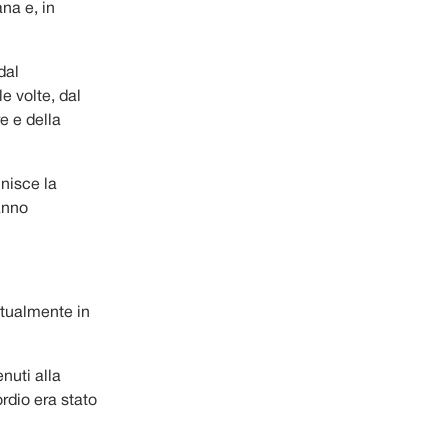
ana e, in
dal
e volte, dal
re e della
unisce la
hanno
ttualmente in
nuti alla
rdio era stato