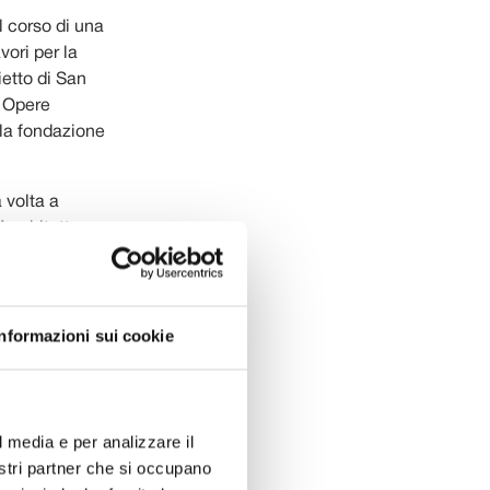
l corso di una
vori per la
ietto di San
. Opere
lla fondazione
 volta a
’architetto
città e del
sfacimento –
ancora oggi
rio. Il
Informazioni sui cookie
aestoso
ittà di Lucca
l media e per analizzare il
nostri partner che si occupano