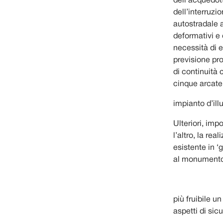
dell’acquedot
dell’interruzi
autostradale 
deformativi e 
necessità di e
previsione pro
di continuità 
cinque arcate 
impianto d’il
Ulteriori, imp
l’altro, la re
esistente in ‘g
al monumento,
più fruibile u
aspetti di si