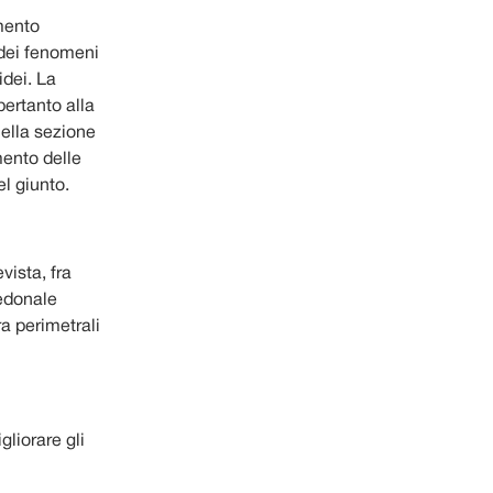
amento
 dei fenomeni
idei. La
pertanto alla
nella sezione
mento delle
l giunto.
vista, fra
pedonale
ra perimetrali
gliorare gli