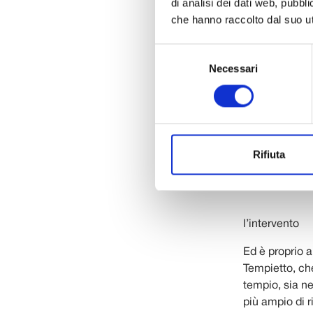
di analisi dei dati web, pubbl
art bonus
che hanno raccolto dal suo uti
Il costo dei 
mila a carico
Selezione
Necessari
quest’ultimo, 
del
concesso dal 
consenso
stagione di c
orientato alla
valorizzazione
ulteriori riso
Rifiuta
responsabilità
l’intervento
Ed è proprio a
Tempietto, che
tempio, sia n
più ampio di r