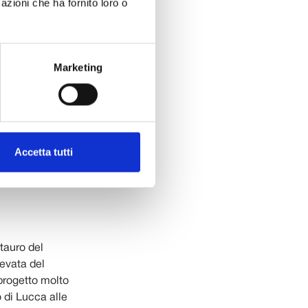
azioni che ha fornito loro o
o, di cui 120
,
Marketing
a fino al 65%
a una nuova
 dunque,
 lato, attrarre
re il senso di
Accetta tutti
ssa identità.
tauro del
levata del
progetto molto
 di Lucca alle