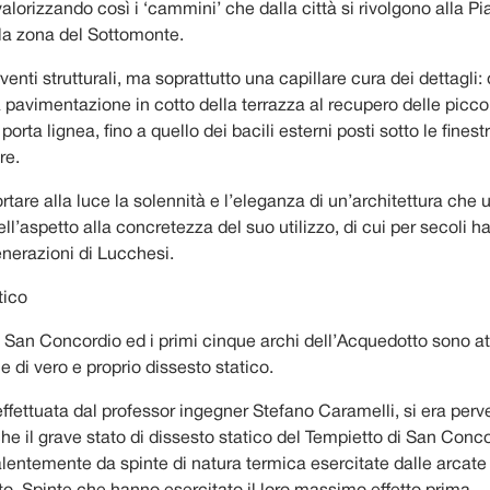
valorizzando così i ‘cammini’ che dalla città si rivolgono alla Pi
alla zona del Sottomonte.
venti strutturali, ma soprattutto una capillare cura dei dettagli: 
la pavimentazione in cotto della terrazza al recupero delle piccol
porta lignea, fino a quello dei bacili esterni posti sotto le finest
re.
portare alla luce la solennità e l’eleganza di un’architettura che 
ell’aspetto alla concretezza del suo utilizzo, di cui per secoli 
enerazioni di Lucchesi.
tico
di San Concordio ed i primi cinque archi dell’Acquedotto sono a
 di vero e proprio dissesto statico.
effettuata dal professor ingegner Stefano Caramelli, si era perve
e il grave stato di dissesto statico del Tempietto di San Conco
lentemente da spinte di natura termica esercitate dalle arcate