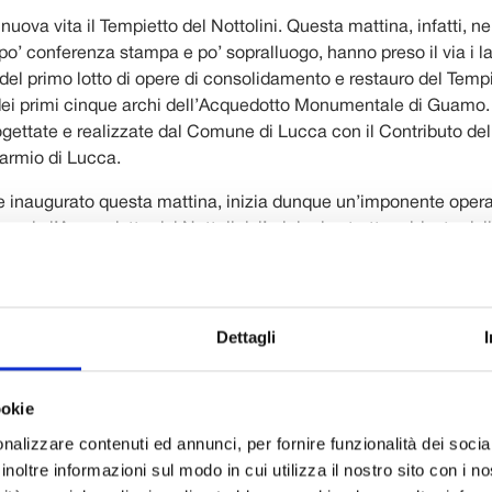
nuova vita il Tempietto del Nottolini. Questa mattina, infatti, ne
o’ conferenza stampa e po’ sopralluogo, hanno preso il via i la
del primo lotto di opere di consolidamento e restauro del Temp
ei primi cinque archi dell’Acquedotto Monumentale di Guamo
gettate e realizzate dal Comune di Lucca con il Contributo de
armio di Lucca.
re inaugurato questa mattina, inizia dunque un’imponente opera
grado l’Acquedotto del Nottolini, l’originale struttura ideata dall
ini. Struttura che all’inizio dell’Ottocento cambiò il volto della 
prattutto si salva da uno stato di progressivo, inesorabile di
clemente incedere del tempo – un’evidenza architettonica che 
 bellissimo e simbolico collegamento tra il capoluogo e il territo
Dettagli
fatti il punto di arrivo, poco distante dalle Mura urbane, del m
 Lorenzo Nottolini progettò e fece costruire per portare alla c
ookie
cque di Guamo.
nalizzare contenuti ed annunci, per fornire funzionalità dei socia
inoltre informazioni sul modo in cui utilizza il nostro sito con i 