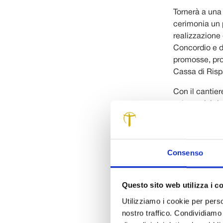
Tornerà a una 
cerimonia un p
realizzazione 
Concordio e d
promosse, pro
Cassa di Risp
Con il cantie
salvare dal de
Lorenzo Nottol
contado. Ma so
dovuto all’in
rappresenta un
Consenso
tempietto è in
acquedotto che
Questo sito web utilizza i c
le pregiate a
Utilizziamo i cookie per perso
nostro traffico. Condividiamo 