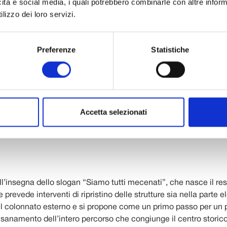
icità e social media, i quali potrebbero combinarle con altre inform
lizzo dei loro servizi.
lavori del primo lotto ammonta complessivamente a 310 mila eur
 del Comune e 190 mila della Fondazione Crl. Un finanziamento
Preferenze
Statistiche
disposto nell’ambito dell’Art Bonus, e cioè del credito d’impost
Governo nazionale, che ha consentito di promuovere con forz
ollaborazione tra pubblico e privato. Un “nuovo mecenatismo”,
 realizzazione di progetti di conservazione, recupero, restauro e
 del patrimonio culturale locale. Con un duplice obiettivo: da un
rse, svolgendo così un ruolo di catalizzatore; dall’altro, promuove
Accetta selezionati
 e d’appartenenza, che sono elementi fondanti della nostra ste
ll’insegna dello slogan “Siamo tutti mecenati”, che nasce il res
 prevede interventi di ripristino delle strutture sia nella parte e
el colonnato esterno e si propone come un primo passo per un 
isanamento dell’intero percorso che congiunge il centro storico