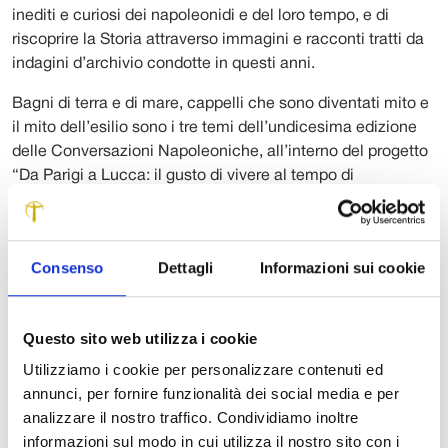
inediti e curiosi dei napoleonidi e del loro tempo, e di
riscoprire la Storia attraverso immagini e racconti tratti da
indagini d’archivio condotte in questi anni.
Bagni di terra e di mare, cappelli che sono diventati mito e
il mito dell’esilio sono i tre temi dell’undicesima edizione
delle Conversazioni Napoleoniche, all’interno del progetto
“Da Parigi a Lucca: il gusto di vivere al tempo di
Napoleone e Elisa”, ideato da Roberta Martinelli con il
contributo della Fondazione Cassa di Risparmio di Lucca e
della Fondazione di Livorno.
Consenso
Dettagli
Informazioni sui cookie
Ecco gli appuntamenti, sempre a ingresso libero alle
21,30.
Lunedì 21 agosto: “Bagni di terra, bagni di mare. Essere e
Questo sito web utilizza i cookie
benessere al tempo di Napoleone”. Velia Gini Bartoli e
Utilizziamo i cookie per personalizzare contenuti ed
Simonetta Giurlani Pardini parleranno della rinnovata
annunci, per fornire funzionalità dei social media e per
importanza delle acque per la salute e il benessere, e della
analizzare il nostro traffico. Condividiamo inoltre
mondanità che si sviluppa a partire dai luoghi consacrati al
informazioni sul modo in cui utilizza il nostro sito con i