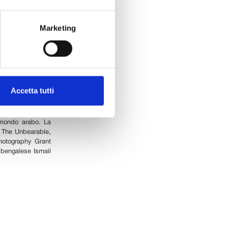
e dei vincitori di
onsecutivo, Leica
Marketing
 aperta sul mondo
su mondi lontani e
alismo: oltre 5700
Press Photo of the
iera tra Serbia e
Accetta tutti
e Dario Mitidieri,
ica Oskar Barnack
 mondo arabo. La
e The Unbearable,
hotography Grant
l bengalese Ismail