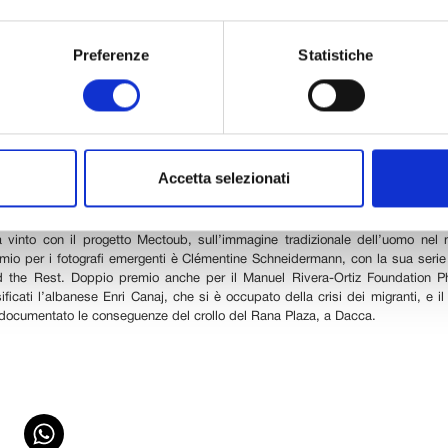
terà nelle sale di Palazzo Ducale, dal 19 novembre all’ 11 dicembre, le mostr
remi fotografici internazionali: World Press Photo, a Lucca per il 12° anno c
Preferenze
Statistiche
rd e del Manuel Rivera-Ortiz Foundation Photography Grant. Una finestra
nto dell’attualità realizzato per foto attraverso le quali gettare uno sguardo 
tte.
oto, giunto alla sua 59a edizione, raccoglie i principali lavori di fotogiorn
 Paesi diversi, tra cui l’australiano Warren Richardson, vincitore del World 
to premiata ritrae un uomo che aiuta un bambino ad attraversare la front
Accetta selezionati
ue italiani: Francesco Zizola, secondo classificato nella categoria attualità, 
rzo premio per i ritratti. La francese Scarlett Coten è la vincitrice del Le
 vinto con il progetto Mectoub, sull’immagine tradizionale dell’uomo nel
remio per i fotografi emergenti è Clémentine Schneidermann, con la sua seri
 the Rest. Doppio premio anche per il Manuel Rivera-Ortiz Foundation P
ificati l’albanese Enri Canaj, che si è occupato della crisi dei migranti, e i
documentato le conseguenze del crollo del Rana Plaza, a Dacca.