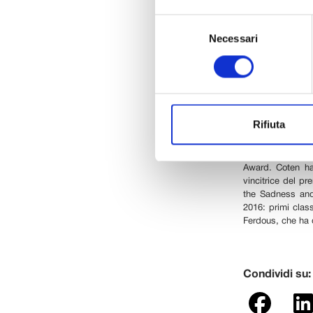
Selezione
Photolux 2016 por
tre importanti p
Necessari
del
Oskar BarnackAwa
consenso
di oggi, un racco
su notizie mail le
Il World Press Ph
fotografi, da 128
Year 2015. La fo
Rifiuta
Ungheria.
In mostra anche d
vincitore del te
Award. Coten ha
vincitrice del p
the Sadness and
2016: primi class
Ferdous, che ha 
Condividi su: