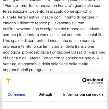
coniugare sostenibilità e sviluppo: è questo l’obiettivo di
“Pianeta Terra Tech. Innovation For Life”, giunto alla sua
terza edizione. L’evento, realizzato come spin-off di
Pianeta Terra Festival, nasce con l’intento di mettere in
dialogo il dibattito teorico più avanzato sui temi
dell’innovazione con le esigenze del mondo dell’industria,
sempre più orientato verso soluzioni concrete e scalabili.
Uno spazio di confronto, dunque, che unisce ricerca,
impresa e territorio sui temi cruciali della transizione
ecologica, promosso dalla Fondazione Cassa di Risparmio
di Lucca e da Laterza Editori con la collaborazione di A11
Venture, responsabile della selezione delle realtà
imprenditoriali protagoniste.
Quest’anno, l’appuntamento è fissato per venerdì 15
maggio, ore 14.30, presso la Cappella Guinigi del
Complesso di San Francesco a Lucca. Cuore dell’incontro
Consenso
Dettagli
Informazioni sui cookie
sarà la presentazione di cinque
startup
e
scaleup
selezionate tra le eccellenze del panorama nazionale –