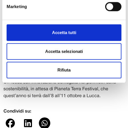
istituzionali. Seguirà l’intervento di Massimo Riccaboni,
Marketing
professore di Economia Applicata e direttore dell’unità di
ricerca AXES presso l’IMT Lucca.
L’evento si concluderà con l’intervento di Alessandro
Accetta tutti
Petruzzi,
cofounder
e CEO di Terra Innovatum, una realtà
che crede e investe in una visione innovativa dell’energia
nucleare: intervistato da Giovanni Polidori, Petruzzi
Accetta selezionati
presenterà i micro-reattori modulari compatti progettati per
garantire energia pulita, stabile e a zero emissioni anche in
Rifiuta
contesti decentralizzati.
Un focus sull’innovazione coniugata nei perimetri della
sostenibilità, in attesa di Pianeta Terra Festival, che
quest’anno si terrà dall’8 all’11 ottobre a Lucca.
Condividi su: