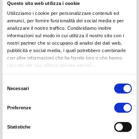
Benewtral, Dew, DnD Biotech, I-TES e Rarearth, introdotte
Questo sito web utilizza i cookie
da Giovanni Polidori e Federico Davini di A11 Venture – che
Utilizziamo i cookie per personalizzare contenuti ed
avranno modo di raccontare le loro progettualità di fronte
annunci, per fornire funzionalità dei social media e per
ad un pubblico qualificato vicino sia al mondo dell’industria
analizzare il nostro traffico. Condividiamo inoltre
sia a quello della ricerca.
informazioni sul modo in cui utilizza il nostro sito con i
Tante le idee che testimoniano come l’innovazione
nostri partner che si occupano di analisi dei dati web,
tecnologica possa tradursi in soluzioni concrete e originali:
pubblicità e social media, i quali potrebbero combinarle
i progetti spaziano, infatti, dall’edilizia a basse emissioni
con altre informazioni che ha fornito loro o che hanno
alle fibre tessili viventi, dalla bonifica avanzata dei suoli
raccolto dal suo utilizzo dei loro servizi.
alla creazione di filiere circolari per le terre rare, fino allo
sviluppo di batterie termiche e reattori micro-nucleari
Selezione
compatti a zero emissioni.
Necessari
del
consenso
Confermano l’attualità e l’importanza del tema all’interno
del tessuto economico locale la presenza del sindaco di
Preferenze
Lucca Mario Pardini, del presidente della Fondazione
Cassa di Risparmio di Lucca Massimo Marsili e del
Statistiche
presidente della Camera di Commercio Toscana Nord
Ovest Valter Tamburini, che apriranno l’incontro con i saluti