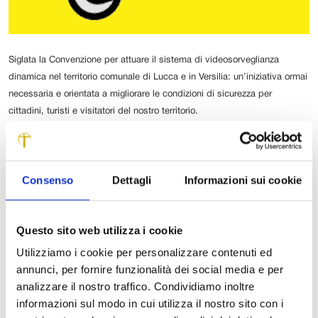
Siglata la Convenzione per attuare il sistema di videosorveglianza
dinamica nel territorio comunale di Lucca e in Versilia: un’iniziativa ormai
necessaria e orientata a migliorare le condizioni di sicurezza per
cittadini, turisti e visitatori del nostro territorio.
La Convenzione è stata sottoscritta, alla presenza del
Prefetto Giovanna Cagliostro e delle Forze dell’ordine, dai
presidenti della Fondazione Cassa Risparmio di Lucca,
Consenso
Dettagli
Informazioni sui cookie
Arturo Lattanzi, e della Banca Versilia Lunigiana e
Garfagnana, Enzo Stamati, quali enti finanziatori, e dai
sindaci di Lucca e dei Comuni della Versilia, diretti
Questo sito web utilizza i cookie
interessati all’intervento.
Utilizziamo i cookie per personalizzare contenuti ed
annunci, per fornire funzionalità dei social media e per
Il progetto prevede l’istallazione di telecamere per la
analizzare il nostro traffico. Condividiamo inoltre
videosorveglianza dinamica e di tracciabilità, in grado di
informazioni sul modo in cui utilizza il nostro sito con i
“leggere” le targhe dei veicoli, ed è stato elaborato dalla