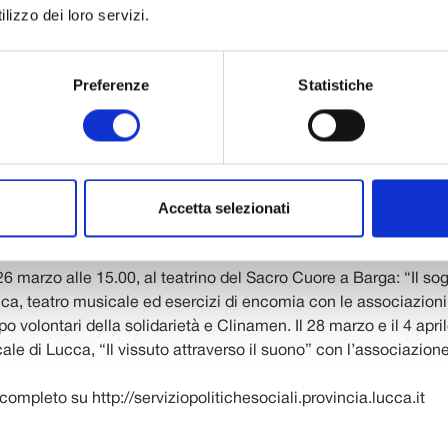
lizzo dei loro servizi.
opolitichesociali.provincia.lucca.it/)
C’è spazio per tutti”, finanziata con un contributo della Fondazi
ucca, è finalizzata a sviluppare e sostenere specifici percorsi p
Preferenze
Statistiche
ione sociale, con particolare attenzione alla disabilità attravers
rogetto “Impossibile…arte possibile”, infatti, punta all’utilizzo d
me antidoto all’emarginazione sociale e come momento di incon
nfronti dei disabili.
ttima edizione “Impossibile Arte Possibile”, presenta un calend
Accetta selezionati
iziative fino a maggio nella Piana di Lucca, in Valle del Serchio e
tamenti più vicini: il 24 e il 31 marzo alle 15.00 “Prima del Te
 amoroso” con l’Associazione Fuoricentro in via Nottolini 43s a
26 marzo alle 15.00, al teatrino del Sacro Cuore a Barga: “Il so
ca, teatro musicale ed esercizi di encomia con le associazioni 
o volontari della solidarietà e Clinamen. Il 28 marzo e il 4 april
le di Lucca, “Il vissuto attraverso il suono” con l’associazion
ompleto su http://serviziopolitichesociali.provincia.lucca.it