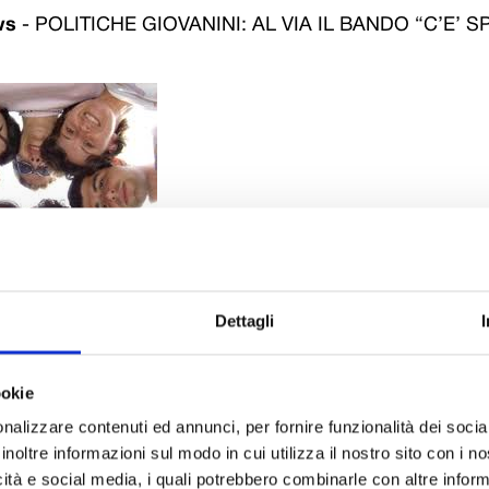
ws
-
POLITICHE GIOVANINI: AL VIA IL BANDO “C’E’ S
Dettagli
 al 1 aprile per partecipare al bando “C’è spazio per tutti”, pr
’ambito del progetto “Impossibile…arte possibile”, varato dall
ookie
giovanili e sociali.
nalizzare contenuti ed annunci, per fornire funzionalità dei socia
mette a disposizione contributi per il sostegno di iniziative e pr
inoltre informazioni sul modo in cui utilizza il nostro sito con i 
sono partecipare le associazioni di volontariato e del terzo setto
icità e social media, i quali potrebbero combinarle con altre inform
rritorio provinciale. Il modulo di partecipazione è scaricabile dal