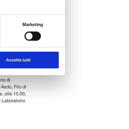
one Cassa di
artecipativi
Marketing
o l’esperienza
elle capacità
tro e di
ario con vari
Accetta tutti
 in Versilia.
atro: frammenti
 S.
gno di
Aedo, Filo di
e, alle 15.00,
e Laboratorio