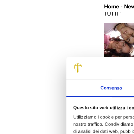
Home
-
Ne
TUTTI”
Consenso
C’è tempo fino
Provincia nell
Questo sito web utilizza i c
alle politiche 
Utilizziamo i cookie per perso
Al bando, che 
nostro traffico. Condividiamo 
artistici, pos
di analisi dei dati web, pubbl
cultura del te