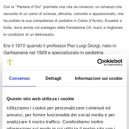
Con la “Pantera d’Oro” premiata una vita da romanzo: un romanzo che
racconta di un uomo di scienza, altruista, concreto e appassionato, che
ha portato la sua competenza di pediatra in Costa d’Avorio, Ecuador e
India, dove anche col sostegno della Fondazione Crl, riuscì a migliorare
le condizioni di un lebbrosario.
Era il 1972 quando il professor Pier Luigi Giorgi, nato in
Garfagnana nel 1929 e specializzato in pediatria
all’Università di Pisa nel 1953, ebbe il primo contatto con
gli ambienti più poveri della Costa D’Avorio. Solo la prima
tappa di un percorso di assistenza che lo ha poi condotto
Consenso
Dettagli
Informazioni sui cookie
in Ecuador nel ’77 per realizzare una valutazione
dell’ambiente e delle patologie di quel paese. Una
missione culminata con il secondo viaggio del ‘79, in parte
Questo sito web utilizza i cookie
appoggiato economicamente dall’Università, dove, con il
Utilizziamo i cookie per personalizzare contenuti ed
contributo di un team di professionisti, scoprì le cause
annunci, per fornire funzionalità dei social media e per
della Paragonimiasi, una rara malattia che conduceva a
analizzare il nostro traffico. Condividiamo inoltre
morte la gente del luogo. Di lì a poco, ottenne la direzione
informazioni sul modo in cui utilizza il nostro sito con i