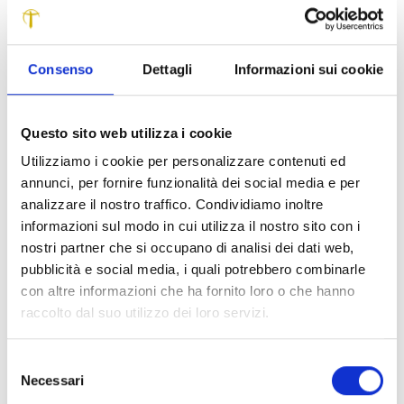
fondamentale nella storia del novecento lucchese: la
pagina del Liberty, una vicenda artistica non certo
occasionale, di cui la città conserva numerose e pregevoli
Consenso
Dettagli
Informazioni sui cookie
testimonianze nelle ville e nelle palazzine che fanno da
corona esterna al centro storico. Un patrimonio
architettonico che non ha trovato finora, da parte della
Questo sito web utilizza i cookie
critica, un’adeguata attenzione, sia per la sua importanza,
sia per il suo valore estetico e culturale. Il merito del
Utilizziamo i cookie per personalizzare contenuti ed
volume è anche quello di proporre, attraverso un’indagine
annunci, per fornire funzionalità dei social media e per
svolta attingendo a giornali e pubblicazioni dell’epoca, il
analizzare il nostro traffico. Condividiamo inoltre
clima nel quale nacque il Liberty lucchese, con
informazioni sul modo in cui utilizza il nostro sito con i
osservazioni sulle condizioni economiche, sociali e
nostri partner che si occupano di analisi dei dati web,
artistiche che determinarono lo sviluppo dell’architettura
pubblicità e social media, i quali potrebbero combinarle
cittadina attorno al 1900. Una ricerca arricchita con
con altre informazioni che ha fornito loro o che hanno
l’analisi delle tipologie e degli stili e completata da un
raccolto dal suo utilizzo dei loro servizi.
ampio catalogo che raccoglie informazioni più
particolareggiate sulla storia dei vari progetti e dei loro
Selezione
rispettivi committenti: un ventaglio di dati e notizie utili a
Necessari
del
valutare e comprendere appieno i fattori che influenzarono