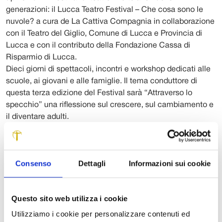
generazioni: il Lucca Teatro Festival – Che cosa sono le
nuvole? a cura de La Cattiva Compagnia in collaborazione
con il Teatro del Giglio, Comune di Lucca e Provincia di
Lucca e con il contributo della Fondazione Cassa di
Risparmio di Lucca.
Dieci giorni di spettacoli, incontri e workshop dedicati alle
scuole, ai giovani e alle famiglie. Il tema conduttore di
questa terza edizione del Festival sarà “Attraverso lo
specchio” una riflessione sul crescere, sul cambiamento e
il diventare adulti.
Ospite d’onore della manifestazione, la grande attrice di
teatro e cinema Nicoletta Braschi sarà impegnata in un
importantissimo doppio appuntamento sabato 25 marzo:
Consenso
Dettagli
Informazioni sui cookie
alle ore 17 nella Chiesa di San Francesco, un incontro
realizzato per le scuole, ma aperto al pubblico e a tutta la
cittadinanza, con ingresso gratuito, e alle ore 21, al Teatro
Questo sito web utilizza i cookie
del Giglio, con l’anteprima di “Giorni felici” di Samuel
Beckett per la traduzione Carlo Fruttero (Giulio Einaudi
Utilizziamo i cookie per personalizzare contenuti ed