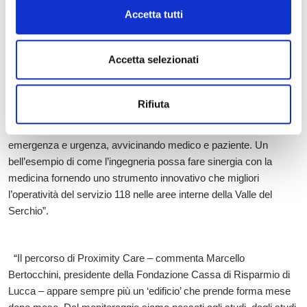
Accetta tutti
LE DICHIARAZIONI
“Il team di Proximity Care dedicato a questa linea di progetto –
Accetta selezionati
sottolinea Piero Castoldi, docente di Telecomunicazioni e
direttore dell’Istituto TeCIP (Tecnologie della Comunicazione,
Informazione, Photonics) della Scuola Superiore Sant’Anna di
Rifiuta
Pisa – ha lavorato per oltre un anno allo sviluppo e alla stabilità di
questo sistema dedicato a migliorare gli esiti degli interventi di
emergenza e urgenza, avvicinando medico e paziente. Un
bell’esempio di come l’ingegneria possa fare sinergia con la
medicina fornendo uno strumento innovativo che migliori
l’operatività del servizio 118 nelle aree interne della Valle del
Serchio”.
“Il percorso di Proximity Care – commenta Marcello
Bertocchini, presidente della Fondazione Cassa di Risparmio di
Lucca – appare sempre più un ‘edificio’ che prende forma mese