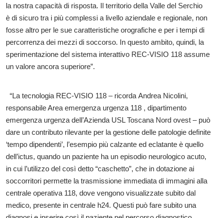
la nostra capacità di risposta. Il territorio della Valle del Serchio
è di sicuro tra i più complessi a livello aziendale e regionale, non
fosse altro per le sue caratteristiche orografiche e per i tempi di
percorrenza dei mezzi di soccorso. In questo ambito, quindi, la
sperimentazione del sistema interattivo REC-VISIO 118 assume
un valore ancora superiore”.
“La tecnologia REC-VISIO 118 – ricorda Andrea Nicolini,
responsabile Area emergenza urgenza 118 , dipartimento
emergenza urgenza dell’Azienda USL Toscana Nord ovest – può
dare un contributo rilevante per la gestione delle patologie definite
‘tempo dipendenti’, l’esempio più calzante ed eclatante è quello
dell’ictus, quando un paziente ha un episodio neurologico acuto,
in cui l’utilizzo del così detto “caschetto”, che in dotazione ai
soccorritori permette la trasmissione immediata di immagini alla
centrale operativa 118, dove vengono visualizzate subito dal
medico, presente in centrale h24. Questi può fare subito una
diagnosi e inserire così il paziente nel percorso diagnostico