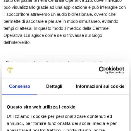
stato del paziente nella Centrale Operativa 118, dove il medico
può visualizzarlo grazie ad una applicazione e può interagire con
il soccorritore attraverso un audio bidirezionale, ovvero che
permette di ascoltare e parlare in modo simultaneo, evitando
tempi di attesa. In questo modo il medico della Centrale
Operativa 118 agisce come se si trovasse sul luogo
dell’intervento.
Dopo essere stato attivato durante un intervento di primo
soccorso, il sistema interattivo REC-VISIO 118 consente
l’interazione tra soccorritore e medico di Centrale Operativa 118,
che – a sua volta – può anche attivare ulteriori collegamenti in
Consenso
Dettagli
Informazioni sui cookie
teleconsulto con altri specialisti, così da fornire assistenza
medica remota agli operatori del Servizio di Emergenza Urgenza,
impegnati nelle aree della zona distretto della Valle del Serchio.
Questo sito web utilizza i cookie
Nell’ambito del progetto Proximity Care, è previsto l’ulteriore
Utilizziamo i cookie per personalizzare contenuti ed
sviluppo del sistema, introducendo nuovi sensori per il
annunci, per fornire funzionalità dei social media e per
monitoraggio dei parametri vitali del paziente e tecniche di
analizzare il nostro traffico. Condividiamo inoltre