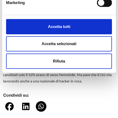
Marketing
Irriducibili stakanovisti, pare che durante il “ritiro” lucchese, non
abbiano mai voluto fare una pausa e che per rilassarsi siano soliti
scassinare lucchetti (trattasi di “Lock picking”). Sono sui social network
ma la metà li usa esclusivamente per curiosare. La formazione di
Accetta tutti
queste menti è affidata al Cini, il consorzio interuniversitario nazionale
dell’informatica presieduto da Paolo Prinetto che è anche direttore del
Accetta selezionati
Laboratorio Nazionale di Cybersecurity. «Stiamo cercando di mettere in
piedi una rete di cyber range – ha detto ieri all’Imt – in modo che gli
studenti possano allenarsi e condividere le competenze. Si tratta di una
Rifiuta
struttura che non è presente in nessun altro Paese». Grandi assenti,
oltre ai toscani, sono le donne: allo scorso Cyberchallenge, su 1.900
candidati solo il 10% erano di sesso femminile. Ma pare che il Cini stia
lavorando anche a una nazionale di hacker in rosa.
Condividi su: