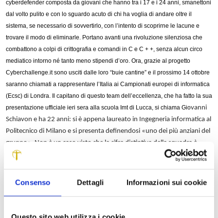
cyberdefender composta da giovani che hanno tra i 17 e i 24 anni, smanettoni
dal volto pulito e con lo sguardo acuto di chi ha voglia di andare oltre il
sistema, se necessario di sovvertirlo, con l’intento di scoprirne le lacune e
trovare il modo di eliminarle. Portano avanti una rivoluzione silenziosa che
combattono a colpi di crittografia e comandi in C e C + +, senza alcun circo
mediatico intorno né tanto meno stipendi d’oro. Ora, grazie al progetto
Cyberchallenge.it sono usciti dalle loro “buie cantine” e il prossimo 14 ottobre
saranno chiamati a rappresentare l’Italia ai Campionati europei di informatica
(Ecsc) di Londra. Il capitano di questo team dell’eccellenza, che ha fatto la sua
presentazione ufficiale ieri sera alla scuola Imt di Lucca, si chiama Gio
vanni
Schiavon e ha 22 anni: si è appena laureato in Ingegneria informatica al
Politecnico di Milano e si presenta definendosi «uno dei più anziani del
gruppo». Non è un caso visto che la cifra distintiva della squadra è
proprio la giovane età dei componenti. Due i ragazzi che hanno 17 anni
e un curriculum che fa già invidia a tanti: sono Lorenzo Leonardini, che
frequenta il liceo scientifico G. D. Cassini di Genova e Christian
Consenso
Dettagli
Informazioni sui cookie
Cotignola, al quinto anno dell’istituto tecnico industriale Pacinotti di
Fondi.
Questo sito web utilizza i cookie