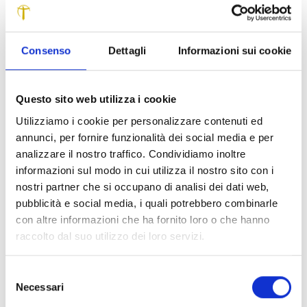
Montecarlo Giuseppe Pieretti – anche se dotato di tutti gli
accessori necessari allo svolgimento dell’attività, è
risultato, fin dalla sua origine, privo di alcuni locali ‘di
Consenso
Dettagli
Informazioni sui cookie
relazione’, che generalmente integrano e completano gli
spazi funzionali tipici di un teatro. “Per ovviare a questa
carenza – prosegue Pieretti – il Comune di Montecarlo ha
Questo sito web utilizza i cookie
recentemente acquistato un edificio limitrofo al teatro,
Utilizziamo i cookie per personalizzare contenuti ed
dove si trova l’attuale ingresso principale. La soluzione
annunci, per fornire funzionalità dei social media e per
progettuale prescelta è stata quella che privilegia un
analizzare il nostro traffico. Condividiamo inoltre
sostanziale intervento di restauro conservativo del teatro
informazioni sul modo in cui utilizza il nostro sito con i
storico e riserva le opere di ristrutturazione nell’edificio di
nostri partner che si occupano di analisi dei dati web,
nuova acquisizione”. Il progetto L’intervento di articola in
pubblicità e social media, i quali potrebbero combinarle
tre gruppi di opere. Il primo gruppo, che interessa
con altre informazioni che ha fornito loro o che hanno
esclusivamente il teatro, è costituito da lavori di restauro
raccolto dal suo utilizzo dei loro servizi.
delle pitture su tela che ornano esternamente i parapetti
dei palchi , di ripristino delle decorazioni dei soffitti e delle
Selezione
pareti, di consolidamento delle strutture e delle balaustre
Necessari
del
lignee, nonché di rinnovo delle corrispondenti tappezzerie.
consenso