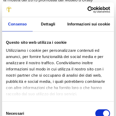
la mostra del 2013 promossa dal
Museo d’Orsay
all’
Orangerie
nella quale la pittura di Lega ha visto esporre
capolavori come
La visita
,
Il canto di uno stornello
,
Un
dopo pranzo
raccogliendo l’ammirazione e addirittura
Consenso
Dettagli
Informazioni sui cookie
l’entusiasmo del pubblico e della critica internazionale.
Su questa scia la mostra, ideata e prodotta con la
consueta esattezza scientifica e sensibilità espositiva da
Questo sito web utilizza i cookie
Giuliano Matteucci, ruota intorno ad un nucleo di opere, i
Utilizziamo i cookie per personalizzare contenuti ed
ritratti Fabbroni, protagonisti di uno straordinario quanto
annunci, per fornire funzionalità dei social media e per
fortuito ritrovamento.
analizzare il nostro traffico. Condividiamo inoltre
informazioni sul modo in cui utilizza il nostro sito con i
I Fabbroni sono esponenti di una delle molte famiglie che
nostri partner che si occupano di analisi dei dati web,
furono di grande sostegno al pittore nella fase più critica
pubblicità e social media, i quali potrebbero combinarle
della sua vita, garantendogli appoggio concreto nei
con altre informazioni che ha fornito loro o che hanno
decisivi anni dell’attività giovanile.
raccolto dal suo utilizzo dei loro servizi.
L’affascinante storia che aleggia su quei dipinti è il vero
leitmotiv
dell’esposizione che propone veri e propri brani di
Selezione
un romanzo intimo che ha per protagonista una famiglia
Necessari
del