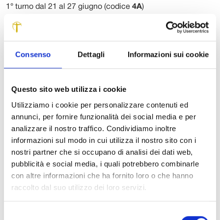
1° turno dal 21 al 27 giugno (codice
4A
)
2° turno dal 19 al 25 luglio (codice
4B
)
3° turno dal 2 all’8 agosto (codice
4C
)
Navigazioni in flottiglia nei posti più belli del Mediterraneo
Consenso
Dettagli
Informazioni sui cookie
facendo tappa nelle località più accoglienti e famose dei
nostri mari.
Navigazione da Viareggio verso il Golfo dei Poeti e le 5
Questo sito web utilizza i cookie
Terre fino ad arrivare a Levanto con percorso: Viareggio,
Utilizziamo i cookie per personalizzare contenuti ed
Portovenere, Levanto, Vernazza, Portovenere, Lerici,
annunci, per fornire funzionalità dei social media e per
Marina di Carrara, Viareggio. Un’esperienza affascinante,
analizzare il nostro traffico. Condividiamo inoltre
tra porti attrezzati e rade, immersi nella natura e attenti alle
informazioni sul modo in cui utilizza il nostro sito con i
meraviglie di paesaggi incantati, uccelli rari e mammiferi
nostri partner che si occupano di analisi dei dati web,
marini, fra amici, vela e divertimento.
pubblicità e social media, i quali potrebbero combinarle
con altre informazioni che ha fornito loro o che hanno
Una buona occasione per divertirsi in compagnia e fare
raccolto dal suo utilizzo dei loro servizi.
nuovi incontri, ma anche di mettersi in discussione
sull’ordine e sulla vita di gruppo.
Selezione
Vivere il mare, imparando a veleggiare, facendo snorkeling