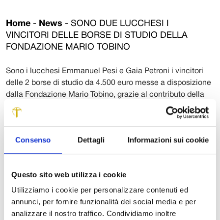
Home
-
News
-
SONO DUE LUCCHESI I
VINCITORI DELLE BORSE DI STUDIO DELLA
FONDAZIONE MARIO TOBINO
Sono i lucchesi Emmanuel Pesi e Gaia Petroni i vincitori
delle 2 borse di studio da 4.500 euro messe a disposizione
dalla Fondazione Mario Tobino, grazie al contributo della
Fondazione Cassa di Risparmio di Lucca, per il progetto di
ricerca “Il manicomio di Fregionaia, il disagio mentale e i
problemi dell’assistenza sociale e sanitaria nel territorio
Consenso
Dettagli
Informazioni sui cookie
lucchese tra Sette e Novecento”. I ricercatori saranno
impegnati per dieci mesi a partire da questi giorni, sia in
Archivio di Stato che in altre raccolte, per ricostruire due
Questo sito web utilizza i cookie
secoli di storia di Lucca vista dal Manicomio di Maggiano.
Il lavoro di ricerca, che inizierà dai due estremi di questo
Utilizziamo i cookie per personalizzare contenuti ed
periodo storico per far emergere i tratti di maggior
annunci, per fornire funzionalità dei social media e per
immediato interesse, anche in vista del centenario della
analizzare il nostro traffico. Condividiamo inoltre