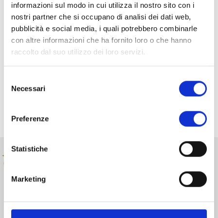
nascita di Mario Tobino, servirà a fornire materiale per il
informazioni sul modo in cui utilizza il nostro sito con i
centro documentario della Fondazione; materiale che sarà
nostri partner che si occupano di analisi dei dati web,
inserito in una banca dati informatica e diffuso con
pubblicità e social media, i quali potrebbero combinarle
iniziative e pubblicazioni. Il progetto è realizzato in
con altre informazioni che ha fornito loro o che hanno
collaborazione con la Regione Toscana, l’Azienda Usl2 di
raccolto dal suo utilizzo dei loro servizi.
Lucca la Provincia.
Selezione
Necessari
Condividi su:
del
consenso
Preferenze
Statistiche
Marketing
Realizza, sostiene e dà vita a progetti strategici volti allo
sviluppo e alla crescita sociale, culturale ed economica