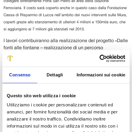
collegare direttamente Porta San Pietro all’area della Stazione
Ferroviaria. Il costo sarà coperto anche in questo caso dalla Fondazione
Cassa di Risparmio di Lucca nell’ambito dei nuovi interventi sulle Mura,
coperti grazie allo stanziamento di ulteriori 4 milioni e 150mila euro, che
si aggiungono ai 7 milioni già stanziati nel 2013.
I lavori contribuiranno alla realizzazione del progetto «Dalle
fonti alle fontane – realizzazione di un percorso
ciclopedonale lungo l’acquedotto monumentale del
Nottolini», che insieme alla realizzazione del percorso per
tutti gli spalti delle Mura, fa parte del Piano Urbano della
Consenso
Dettagli
Informazioni sui cookie
ciclabilità del Comune.
Il percorso in ghiaia sarà sostituito con asfalto natura della
Questo sito web utilizza i cookie
larghezza di 2,5 metri, posto a fianco delle alberature
presenti. Sul “lato Mura” sarà presente una canaletta in
Utilizziamo i cookie per personalizzare contenuti ed
terra per la raccolta delle acque piovane, mentre sulla
annunci, per fornire funzionalità dei social media e per
linea della circonvallazione saranno posizionate panchine
analizzare il nostro traffico. Condividiamo inoltre
e nuove alberature. Sempre in prossimità della zona
informazioni sul modo in cui utilizza il nostro sito con i
carrabile è previsto l’inserimento di una ringhiera