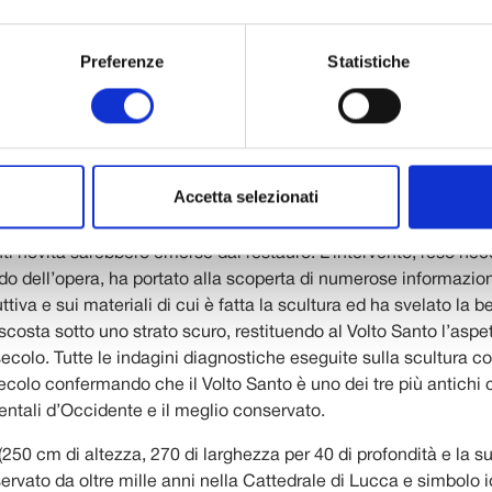
Preferenze
Statistiche
ltre 3 anni dal 1° dicembre 2022, quando Il Volto Santo aveva 
Accetta selezionati
o dal Tempietto di Matteo Civitali, che lo custodisce fin dal 148
ll’interno della Cattedrale di Lucca. Allora nessuno poteva anc
ti novità sarebbero emerse dal restauro. L’intervento, reso nec
do dell’opera, ha portato alla scoperta di numerose informazion
ttiva e sui materiali di cui è fatta la scultura ed ha svelato la b
costa sotto uno strato scuro, restituendo al Volto Santo l’asp
 secolo. Tutte le indagini diagnostiche eseguite sulla scultura 
secolo confermando che il Volto Santo è uno dei tre più antichi c
ntali d’Occidente e il meglio conservato.
 (250 cm di altezza, 270 di larghezza per 40 di profondità e la 
rvato da oltre mille anni nella Cattedrale di Lucca e simbolo i