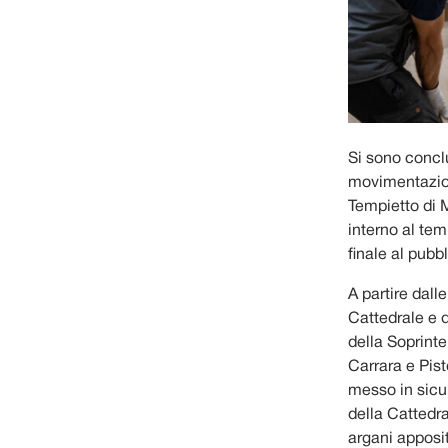
Si sono concl
movimentazion
Tempietto di M
interno al tem
finale al pubb
A partire dall
Cattedrale e d
della Soprint
Carrara e Pis
messo in sicur
della Cattedra
argani apposit