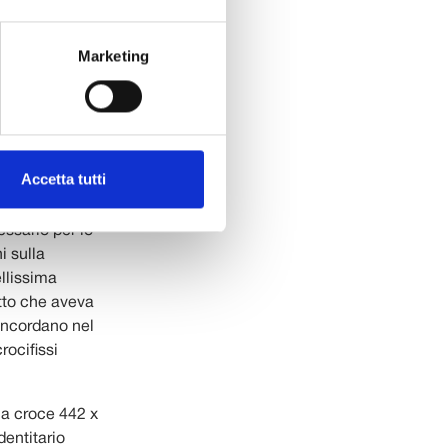
Marketing
percorso il
Accetta tutti
4, al cantiere
ora immaginare
essario per lo
i sulla
ellissima
etto che aveva
concordano nel
rocifissi
sua croce 442 x
dentitario