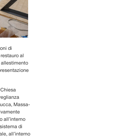
oni di
restauro al
i allestimento
 presentazione
e Chiesa
rveglianza
 Lucca, Massa-
tivamente
o all’interno
 sistema di
le, all’interno