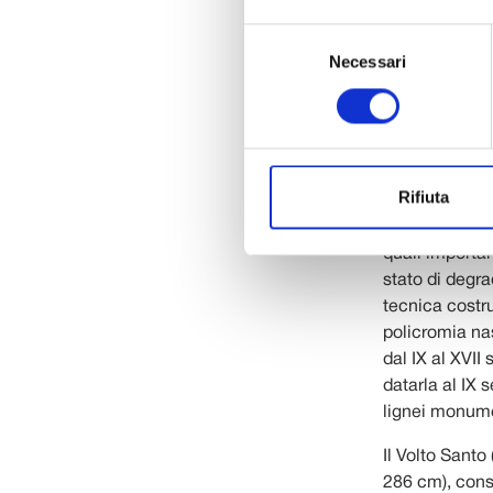
Selezione
Necessari
del
consenso
Sono passati o
Rifiuta
viaggio invers
di restauro a
quali importan
stato di degra
tecnica costru
policromia nas
dal IX al XVII
datarla al IX 
lignei monume
Il Volto Santo
286 cm), conse