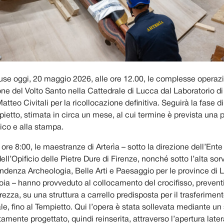
use oggi, 20 maggio 2026, alle ore 12.00, le complesse operazi
e del Volto Santo nella Cattedrale di Lucca dal Laboratorio di 
atteo Civitali per la ricollocazione definitiva. Seguirà la fase d
pietto, stimata in circa un mese, al cui termine è prevista una
lico e alla stampa.
e ore 8:00, le maestranze di Arterìa – sotto la direzione dell’Ent
ell’Opificio delle Pietre Dure di Firenze, nonché sotto l’alta so
endenza Archeologia, Belle Arti e Paesaggio per le province di
toia – hanno provveduto al collocamento del crocifisso, preven
ezza, su una struttura a carrello predisposta per il trasferiment
le, fino al Tempietto. Qui l’opera è stata sollevata mediante un
amente progettato, quindi reinserita, attraverso l’apertura latera