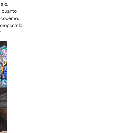
male.
in quanto
 Nicodemo,
Compostela,
à.