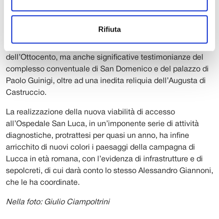
romana e medievale della città e del suo territorio.
Elisabetta Abela riferirà dei risultati degli estesi saggi
Rifiuta
condotti nella ex Manifattura Tabacchi, che hanno rivelato
non solo le vestigia dei primi impianti industriali, della fine
dell’Ottocento, ma anche significative testimonianze del
complesso conventuale di San Domenico e del palazzo di
Paolo Guinigi, oltre ad una inedita reliquia dell’Augusta di
Castruccio.
La realizzazione della nuova viabilità di accesso
all’Ospedale San Luca, in un’imponente serie di attività
diagnostiche, protrattesi per quasi un anno, ha infine
arricchito di nuovi colori i paesaggi della campagna di
Lucca in età romana, con l’evidenza di infrastrutture e di
sepolcreti, di cui darà conto lo stesso Alessandro Giannoni,
che le ha coordinate.
Nella foto: Giulio Ciampoltrini