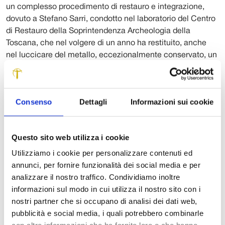
un complesso procedimento di restauro e integrazione,
dovuto a Stefano Sarri, condotto nel laboratorio del Centro
di Restauro della Soprintendenza Archeologia della
Toscana, che nel volgere di un anno ha restituito, anche
nel luccicare del metallo, eccezionalmente conservato, un
‘paramento’ del Bronzo Finale.
Si tratta di un capo di abbigliamento femminile – queste
almeno l’ipotesi più accreditata – conosciuto sino a questo
Consenso
Dettagli
Informazioni sui cookie
momento solo da esemplari delle Alpi francesi e da un
recente ritrovamento dal Cuneese, a Chiusa di Pesio.
Rispetto a questi, il ‘paramento’ di Cima La Foce racconta
Questo sito web utilizza i cookie
una storia assai più complessa, con i successivi
Utilizziamo i cookie per personalizzare contenuti ed
rimaneggiamenti e per la congiunzione di tre singoli
annunci, per fornire funzionalità dei social media e per
oggetti in un unico, sontuoso capo, che poteva ornare non
analizzare il nostro traffico. Condividiamo inoltre
solo le spalle, ma l’intero torso della proprietaria.
informazioni sul modo in cui utilizza il nostro sito con i
nostri partner che si occupano di analisi dei dati web,
Dato che il Bronzo Finale della Garfagnana, in particolare
pubblicità e social media, i quali potrebbero combinarle
nella fase intorno al 1000 a.C., vede gli insediamenti