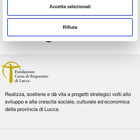
Accetta selezionati
quelle presso le quali sono risultati vincitori».
Condividi su:
Rifiuta
Realizza, sostiene e dà vita a progetti strategici volti allo
sviluppo e alla crescita sociale, culturale ed economica
della provincia di Lucca.