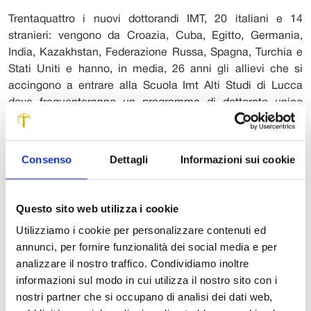
Trentaquattro i nuovi dottorandi IMT, 20 italiani e 14
stranieri: vengono da Croazia, Cuba, Egitto, Germania,
India, Kazakhstan, Federazione Russa, Spagna, Turchia e
Stati Uniti e hanno, in media, 26 anni gli allievi che si
accingono a entrare alla Scuola Imt Alti Studi di Lucca
dove frequenteranno un programma di dottorato unico
articolato in quattro curricula.
In occasione del Welcome day, nei chiostri del Campus è
stata inaugurata una mostra dedicata all’emigrazione
Consenso
Dettagli
Informazioni sui cookie
toscana, frutto della recente collaborazione tra la Scuola e
la Fondazione Paolo Cresci per la storia dell’emigrazione
italiana. Tutti gli studenti sono «reduci» da una selezione
Questo sito web utilizza i cookie
accuratissima effettuata tra le 3.745 domande giunte da
Utilizziamo i cookie per personalizzare contenuti ed
137 paesi diversi. L’obiettivo è attirare i migliori allievi da
annunci, per fornire funzionalità dei social media e per
tutto il mondo e trattenere
analizzare il nostro traffico. Condividiamo inoltre
i più brillanti tra quelli italiani. Otto sono gli studenti che
informazioni sul modo in cui utilizza il nostro sito con i
accedono al curriculum in Analisi e gestione dei beni
nostri partner che si occupano di analisi dei dati web,
culturali (Amch), dieci quelli che frequenteranno il nuovo