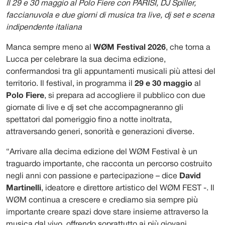
Il 29 e 30 maggio al Polo Fiere con PARISI, DJ Spiller,
faccianuvola e due giorni di musica tra live, dj set e scena
indipendente italiana
Manca sempre meno al
WØM Festival 2026
, che torna a
Lucca per celebrare la sua decima edizione,
confermandosi tra gli appuntamenti musicali più attesi del
territorio. Il festival, in programma il
29 e 30 maggio
al
Polo Fiere
, si prepara ad accogliere il pubblico con due
giornate di live e dj set che accompagneranno gli
spettatori dal pomeriggio fino a notte inoltrata,
attraversando generi, sonorità e generazioni diverse.
“Arrivare alla decima edizione del WØM Festival è un
traguardo importante, che racconta un percorso costruito
negli anni con passione e partecipazione – dice
David
Martinelli
, ideatore e direttore artistico del WØM FEST
-. Il
WØM continua a crescere e crediamo sia sempre più
importante creare spazi dove stare insieme attraverso la
musica dal vivo, offrendo soprattutto ai più giovani