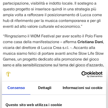
partecipazione, visibilità e indotto locale. Il sostegno a
questo progetto si inserisce quindi in una strategia più
ampia volta a rafforzare il posizionamento di Lucca come
hub di riferimento per la musica contemporanea e per gli
eventi ad alto valore culturale ed economico.”
“Ringraziamo il WØM Festival per aver scelto il Polo Fiere
come casa della manifestazione – afferma
Cristiana Dani
,
vicaria del direttore di Lucca Crea s.r.l. -. Accanto alla
musica siamo felici di portare avanti anche Slow Life Slow
Games, un progetto dedicato alla promozione del gioco
sano e alla sensibilizzazione sul tema del gioco d’azzardo,
in cui crediamo molto. Ringraziamo il festival per questa
collaborazione e per il lavoro che continua a fare sul
territorio”.
Consenso
Dettagli
Informazioni sui cookie
“La Fondazione Banca del Monte di Lucca sostiene da
sempre la musica in tutte le sue forme, sia per il valore
artistico che per quello sociale – dichiara
Silvia Del Carlo
,
Questo sito web utilizza i cookie