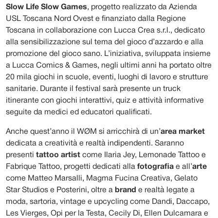
Slow Life Slow Games
, progetto realizzato da Azienda
USL Toscana Nord Ovest e finanziato dalla Regione
Toscana in collaborazione con Lucca Crea s.r.l., dedicato
alla sensibilizzazione sul tema del gioco d’azzardo e alla
promozione del gioco sano. L’iniziativa, sviluppata insieme
a Lucca Comics & Games, negli ultimi anni ha portato oltre
20 mila giochi in scuole, eventi, luoghi di lavoro e strutture
sanitarie. Durante il festival sarà presente un truck
itinerante con giochi interattivi, quiz e attività informative
seguite da medici ed educatori qualificati.
Anche quest’anno il WØM si arricchirà di un’
area market
dedicata a creatività e realtà indipendenti. Saranno
presenti
tattoo artist
come Ilaria Jey, Lemonade Tattoo e
Fabrique Tattoo, progetti dedicati alla
fotografia
e all’
arte
come Matteo Marsalli, Magma Fucina Creativa, Gelato
Star Studios e Posterini, oltre a
brand
e realtà legate a
moda, sartoria, vintage e upcycling come Dandi, Daccapo,
Les Vierges, Opi per la Testa, Cecily Di, Ellen Dulcamara e