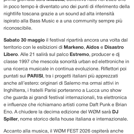
in poco tempo è diventato uno dei punti di riferimento della
nightlife toscana grazie a un sound ad alta intensità
ispirato alla Bass Music e a una community sempre più
riconoscibile.
Sabato 30 maggio
il festival ripartirà ancora una volta dal
territorio con le esibizioni di
Markeno
,
Aidos
e
Disastro
Libero
. Alle 21 salirà sul palco
Estremo
, producer e dj
classe 1997 che mescola sonorità urban ed elettroniche in
una ricerca musicale in continua evoluzione. Riflettori poi
puntati sui
PARISI
, tra i progetti italiani più apprezzati
anche all’estero: originari di Salerno ma ormai attivi in
Inghilterra, i fratelli Parisi porteranno a Lucca uno show
che guarda ai grandi festival internazionali, tra elettronica
e influenze che richiamano artisti come Daft Punk e Brian
Eno. A chiudere la decima edizione del WØM sarà
DJ
Spiller
, nome storico della house italiana e internazionale.
Accanto alla musica, il WØM FEST 2026 ospiterà anche