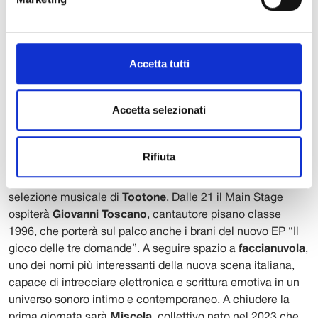
cuore della programmazione si sposterà nell’area market,
dedicata ai live e ai dj set del tardo pomeriggio; dalle 21
alle 23 l’attenzione si concentrerà invece sul Main Stage,
Accetta tutti
prima di tornare nuovamente sul Market Stage fino all’una
di notte. Un percorso musicale pensato per accompagnare
il pubblico senza interruzioni, alternando energia live e
Accetta selezionati
atmosfere da club.
Ad aprire il WØM Festival,
venerdì 29 maggio
, saranno i
Rifiuta
protagonisti della scena locale. Si parte alle 18 con il
dj set
di Von Bronx
, seguito dal live di
Mi chiamano Jack
e dalla
selezione musicale di
Tootone
. Dalle 21 il Main Stage
ospiterà
Giovanni Toscano
, cantautore pisano classe
1996, che porterà sul palco anche i brani del nuovo EP “Il
gioco delle tre domande”. A seguire spazio a
faccianuvola
,
uno dei nomi più interessanti della nuova scena italiana,
capace di intrecciare elettronica e scrittura emotiva in un
universo sonoro intimo e contemporaneo. A chiudere la
prima giornata sarà
Miscela
, collettivo nato nel 2023 che