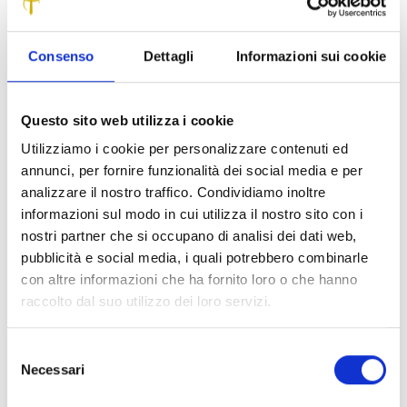
attività, il Fondo ha proseguito con determinazione nel
promuovere iniziative di respiro nazionale volte a favorire
l’inclusione digitale. Con la firma del protocollo d’intesa tra
Consenso
Dettagli
Informazioni sui cookie
l’Impresa sociale e il Ministro per le disabilità Alessandra
Locatelli, che ringrazio, vogliamo sostenere percorsi di
inclusione sociale e lavorativa per le persone con disabilità
Questo sito web utilizza i cookie
e invalidità, attraverso interventi formativi e di
Utilizziamo i cookie per personalizzare contenuti ed
orientamento digitale realizzati in contesti accessibili e
annunci, per fornire funzionalità dei social media e per
inclusivi. In questa direzione, l’Impresa sociale pubblica
analizzare il nostro traffico. Condividiamo inoltre
oggi un bando da 6 milioni di euro per la realizzazione di
informazioni sul modo in cui utilizza il nostro sito con i
progetti formativi in linea con la mission del Fondo, per un
nostri partner che si occupano di analisi dei dati web,
Paese sempre più equo e giusto”.
pubblicità e social media, i quali potrebbero combinarle
con altre informazioni che ha fornito loro o che hanno
IL BANDO ‘ZENIT’
raccolto dal suo utilizzo dei loro servizi.
I DESTINATARI
Selezione
Il bando si rivolge a persone in età lavorativa (16-67anni)
Necessari
del
occupate, inattive o in cerca di occupazione. Il target
consenso
include: persone con disabilità fisica, motoria, sensoriale,