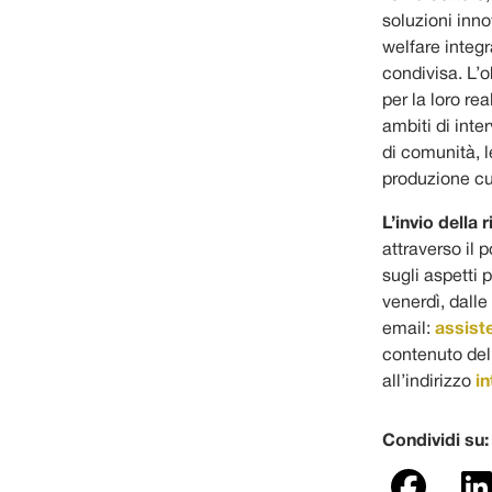
soluzioni inno
welfare integ
condivisa. L’o
per la loro rea
ambiti di inte
di comunità, l
produzione cul
L’invio della
attraverso il 
sugli aspetti p
venerdì, dalle
email:
assist
contenuto del 
all’indirizzo
i
Condividi su: