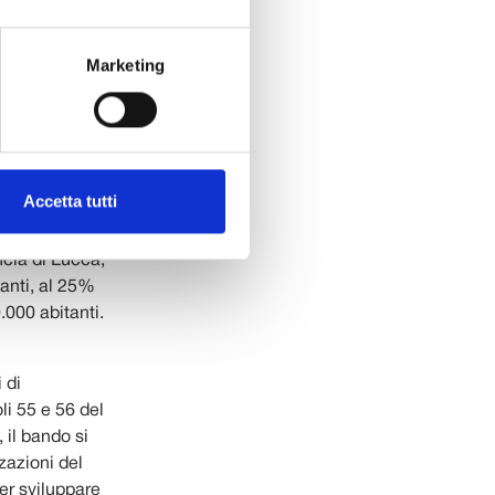
namento
La
Marketing
izzazione di
, artistico e
rticolare
tà a luoghi
e per le
Accetta tutti
e strutturati,
mento
ncia di Lucca,
anti, al 25%
.000 abitanti.
 di
li 55 e 56 del
, il bando si
zazioni del
er sviluppare