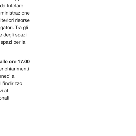
 da tutelare,
mministrazione
teriori risorse
gatori. Tra gli
e degli spazi
 spazi per la
alle ore 17.00
er chiarimenti
lunedì a
l’indirizzo
vi al
onali