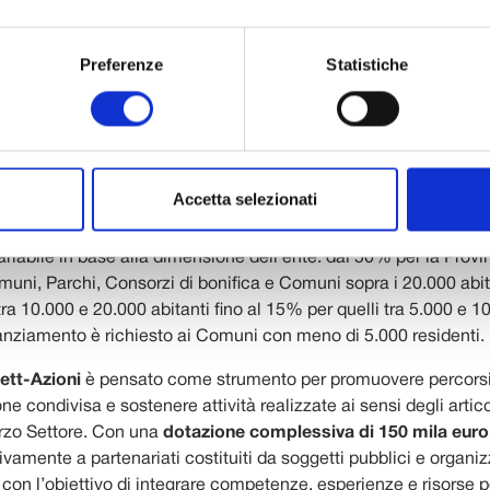
ne per interventi di manutenzione straordinaria, restauro, risa
u beni di loro proprietà o per la realizzazione di nuove opere. 
Preferenze
Statistiche
potrà quindi essere finalizzata alla riqualificazione e alla valor
zi pubblici, al recupero di luoghi di particolare interesse storico
vviamente alla tutela e cura del patrimonio naturalistico con pa
uei progetti che potranno restituire funzione, identità e centrali
sottoutilizzati o non convenzionali, trasformandoli in nuove risors
Accetta selezionati
garantire la possibilità di partecipazione sia agli enti più grandi 
cipalità più piccole – il bando prevede una quota di cofinanzia
ariabile in base alla dimensione dell’ente: dal 50% per la Provi
muni, Parchi, Consorzi di bonifica e Comuni sopra i 20.000 abit
ra 10.000 e 20.000 abitanti fino al 15% per quelli tra 5.000 e 10
nziamento è richiesto ai Comuni con meno di 5.000 residenti.
ett-Azioni
è pensato come strumento per promuovere percorsi
e condivisa e sostenere attività realizzate ai sensi degli artico
rzo Settore. Con una
dotazione complessiva di 150 mila euro
ivamente a partenariati costituiti da soggetti pubblici e organiz
 con l’obiettivo di integrare competenze, esperienze e risorse p