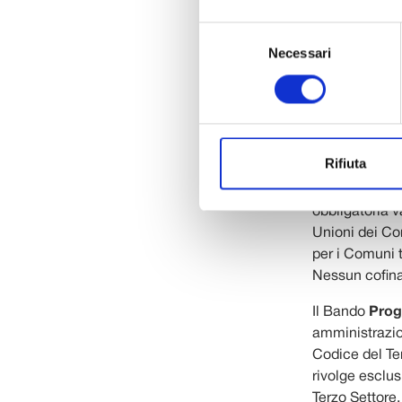
di progettazio
Selezione
conservativo s
Necessari
del
progettazione 
consenso
immobili e spa
culturale, e o
attenzione a q
inutilizzati, 
Rifiuta
comunità. Per 
sia alle muni
obbligatoria v
Unioni dei Co
per i Comuni t
Nessun cofina
Il Bando
Prog
amministrazion
Codice del Te
rivolge esclus
Terzo Settore,