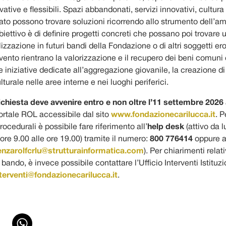
vative e flessibili. Spazi abbandonati, servizi innovativi, cultura
rato possono trovare soluzioni ricorrendo allo strumento dell’a
biettivo è di definire progetti concreti che possano poi trovare ul
lizzazione in futuri bandi della Fondazione o di altri soggetti ero
rvento rientrano la valorizzazione e il recupero dei beni comuni 
e iniziative dedicate all’aggregazione giovanile, la creazione di
turale nelle aree interne e nei luoghi periferici.
 richiesta deve avvenire entro e non oltre l’11 settembre 2026 
portale ROL accessibile dal sito
www.fondazionecarilucca.it
. P
rocedurali è possibile fare riferimento all’
help desk
(attivo da 
 ore 9.00 alle ore 19.00) tramite il numero:
800 776414
oppure al
enzarolfcrlu@strutturainformatica.com
). Per chiarimenti relati
bando, è invece possibile contattare l’Ufficio Interventi Istituzi
nterventi@fondazionecarilucca.it
.