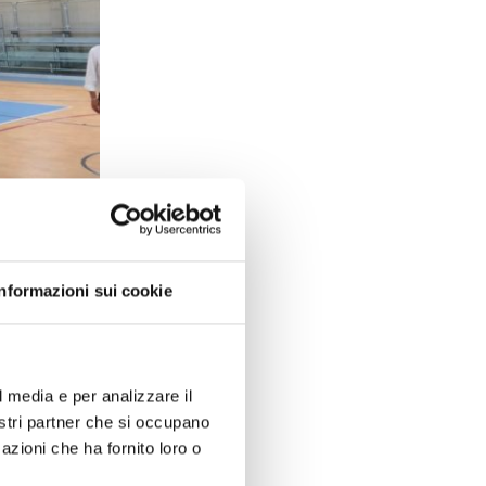
ammazione
strumenti di
per essere
Informazioni sui cookie
i a
a di Risparmio
azioni
l media e per analizzare il
nostri partner che si occupano
mila euro
, è
azioni che ha fornito loro o
bbliche. I
idare incarichi