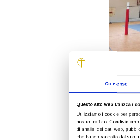
Il PNRR sta c
europea 2021 
pianificazione
Consenso
pronti a candi
intercettare 
di Lucca ha e
Questo sito web utilizza i c
Pubbliche e de
Utilizziamo i cookie per perso
nostro traffico. Condividiamo 
Il
Bando Proge
di analisi dei dati web, pubbl
destinato a so
che hanno raccolto dal suo uti
soggetti a cui